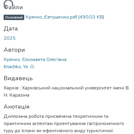
ься...
Файли
Крячко_Євтушенко.pdf
(490,03 KB)
Основний
Дата
2025
Автори
Крячко, Єлизавета Олегівна
Kriachko, Ye. O.
Видавець
Харків : Харківський національний університет імені В.
Н. Каразіна
Анотація
Дипломна робота присвячена теоретичним та
практичним аспектам проектування гастрономічного
туру до Іспанії як ефективного виду туристичної