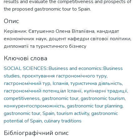
results and evaluate the competitiveness and prospects of
the proposed gastronomic tour to Spain.
Опис
Керівник: Євтушенко Олена Віталіївна, кандидат
економічних наук, доцент кафедри світової політики,
дипломатії та туристичного бізнесу
Ключові слова
SOCIAL SCIENCES::Business and economics::Business
studies
,
проєктування гастрономічного туру
,
гастрономічний тур
,
Іспанія
,
туристична діяльність
,
гастрономічний потенціал Іспанії
,
кулінарні традиції
,
competitiveness
,
gastronomic tour
,
gastronomic tourism
,
конкурентоспроможність
,
gastronomic tour planning
,
gastronomic tour
,
Spain
,
tourism activity
,
gastronomic
potential of Spain
,
culinary traditions
Бібліографічний опис