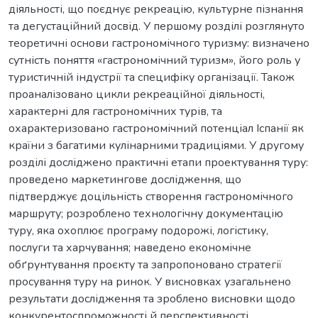
діяльності, що поєднує рекреацію, культурне пізнання
та дегустаційний досвід. У першому розділі розглянуто
теоретичні основи гастрономічного туризму: визначено
сутність поняття «гастрономічний туризм», його роль у
туристичній індустрії та специфіку організації. Також
проаналізовано цикли рекреаційної діяльності,
характерні для гастрономічних турів, та
охарактеризовано гастрономічний потенціал Іспанії як
країни з багатими кулінарними традиціями. У другому
розділі досліджено практичні етапи проектування туру:
проведено маркетингове дослідження, що
підтверджує доцільність створення гастрономічного
маршруту; розроблено технологічну документацію
туру, яка охоплює програму подорожі, логістику,
послуги та харчування; наведено економічне
обґрунтування проєкту та запропоновано стратегії
просування туру на ринок. У висновках узагальнено
результати дослідження та зроблено висновки щодо
конкурентоспроможності й перспективності