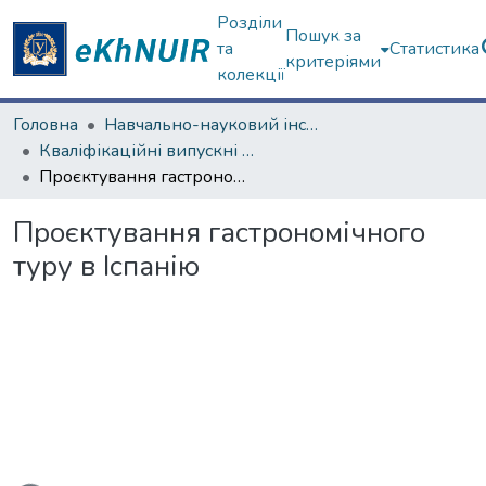
Розділи
Пошук за
та
Статистика
критеріями
колекції
Головна
Навчально-науковий інститут "Каразінський інститут міжнародних відносин та туристичного бізнесу"
Кваліфікаційні випускні роботи бакалаврів. Навчально-науковий інститут "Каразінський інститут міжнародних відносин та туристичного бізнесу"
Проєктування гастрономічного туру в Іспанію
Проєктування гастрономічного
туру в Іспанію