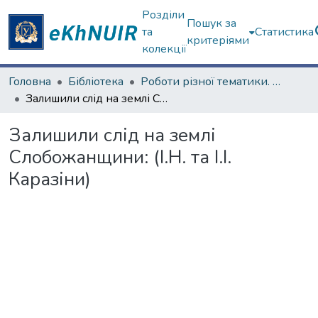
Розділи
Пошук за
та
Статистика
критеріями
колекції
Головна
Бібліотека
Роботи різної тематики. ЦНБ
Залишили слід на землі Слобожанщини: (І.Н. та І.І. Каразіни)
Залишили слід на землі
Слобожанщини: (І.Н. та І.І.
Каразіни)
Вантажиться...