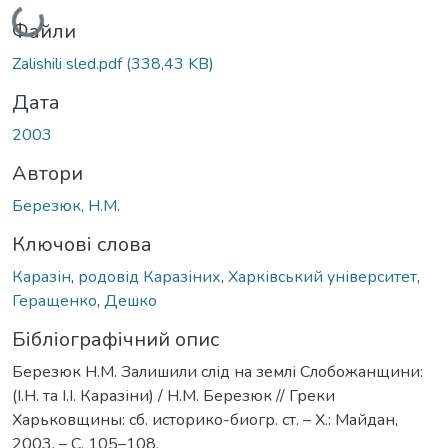
Файли
Zalishili sled.pdf
(338,43 KB)
Дата
2003
Автори
Березюк, Н.М.
Ключові слова
Каразін
,
родовід Каразіних
,
Харківський університет
,
Геращенко
,
Дешко
Бібліографічний опис
Березюк Н.М. Залишили слід на землі Слобожанщини:
(І.Н. та І.І. Каразіни) / Н.М. Березюк // Греки
Харьковщины: сб. историко-биогр. ст. – Х.: Майдан,
2003. – С. 105–108.