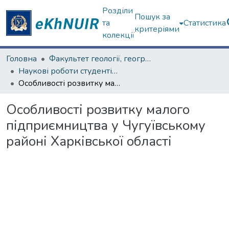
Розділи
Пошук за
та
Статистика
критеріями
колекції
Головна
Факультет геології, географіії, рекреації і туризму
Наукові роботи студентів та аспірантів. Факультет геології, географіії, рекреації і туризму
Особливості розвитку малого підприємництва у Чугуївському районі Харківської області
Особливості розвитку малого
підприємництва у Чугуївському
районі Харківської області