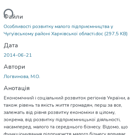
ься...
Файли
Особливості розвитку малого підприємництва у
Чугуївському районі Харківської області.doc
(297,5 KB)
Дата
2014-06-21
Автори
Логвинова, М.О.
Анотація
Економічний і соціальний розвиток регіонів України, а
також рівень та якість життя громадян, перш за все,
залежать від рівня розвитку економіки в цілому,
зокрема, від розвитку підприємницької діяльності,
насамперед, малого та середнього бізнесу. Відомо, що
функціонування підприємств малого бізнесу впливає