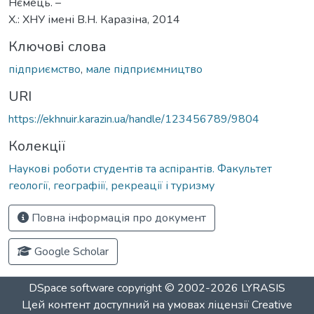
Нємець. –
Х.: ХНУ імені В.Н. Каразіна, 2014
Ключові слова
підприємство
,
мале підприємництво
URI
https://ekhnuir.karazin.ua/handle/123456789/9804
Колекції
Наукові роботи студентів та аспірантів. Факультет
геології, географіії, рекреації і туризму
Повна інформація про документ
Google Scholar
DSpace software
copyright © 2002-2026
LYRASIS
Цей контент доступний на умовах ліцензії
Creative