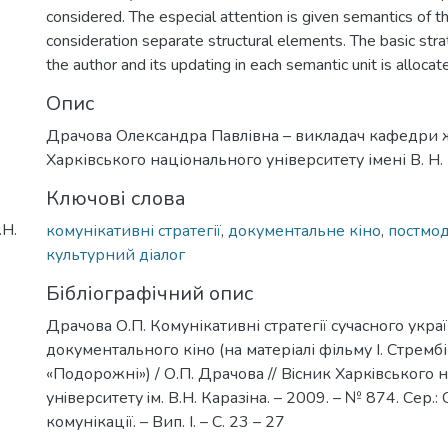
considered. The especial attention is given semantics of th
consideration separate structural elements. The basic stra
the author and its updating in each semantic unit is allocat
Опис
Драчова Олександра Павлівна – викладач кафедри 
Харківського національного університету імені В. Н. 
Ключові слова
.Н.
комунікативні стратегії
,
документальне кіно
,
постмо
культурний діалог
Бібліографічний опис
Драчова О.П. Комунікативні стратегії сучасного укра
документального кіно (на матеріалі фільму І. Стремб
«Подорожні») / О.П. Драчова // Вiсник Харкiвського 
унiверситету iм. В.Н. Каразiна. – 2009. – № 874. Сер.:
комунікації. – Вип. І. – С. 23 – 27