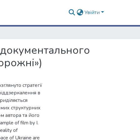
Увійти
о документального
дорожні»)
зглянуто стратегії
 віддзеркалення в
риділяється
емих структурних
м автора та його
ple of film by I.
eality of
pace of Ukraine are