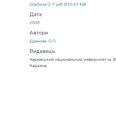
Вантажиться...
Drachova О. P..pdf
(910,43 KB)
Дата
2009
Автори
Драчова, О.П.
Видавець
Харкiвський нацiональний унiверситет iм. В
Каразiна