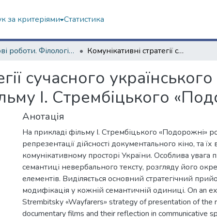
к за критеріями
Статистика
Наукові роботи. Філологічний факультет
Комунікативні стратегії сучасного українського документального кіно (на матеріалі фільму І. Стрембіцького «Подорожні»)
егії сучасного українськог
ільму І. Стрембіцького «По
Анотація
На прикладі фільму І. Стрембіцького «Подорожні» ро
репрезентації дійсності документального кіно, та їх
комунікативному просторі України. Особлива увага п
семантиці невербального тексту, розгляду його окр
елементів. Виділяється основний стратегічний прийо
модифікація у кожній семантичній одиниці. On an exam
Strembitsky «Wayfarers» strategy of presentation of the r
documentary films and their reflection in communicative s