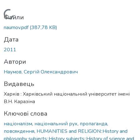
Вантажиться...
Файли
naumov.pdf
(387,78 KB)
Дата
2011
Автори
Наумов, Сергій Олександрович
Видавець
Харків : Харківський національний університет імені
В.Н. Каразіна
Ключові слова
націоналізм
,
національний рух
,
пропаганда
,
повсякдення
,
HUMANITIES and RELIGION::History and
philosophy subjects::History subjects::History of science and