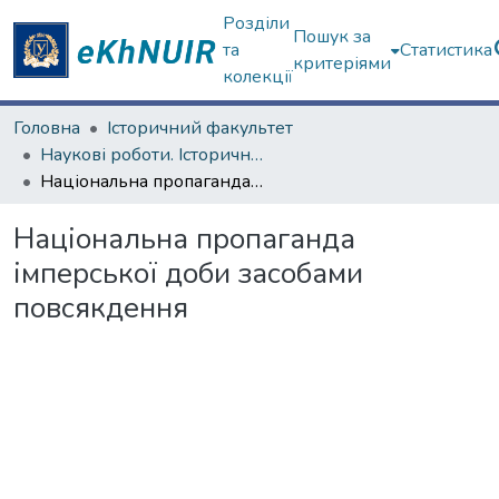
Розділи
Пошук за
та
Статистика
критеріями
колекції
Головна
Історичний факультет
Наукові роботи. Історичний факультет
Національна пропаганда імперської доби засобами повсякдення
Національна пропаганда
імперської доби засобами
повсякдення