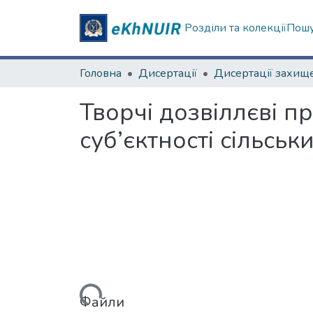
Розділи та колекції
Пошу
Головна
Дисертації
Творчі дозвіллєві п
суб’єктності сільськи
Вантажиться...
Файли