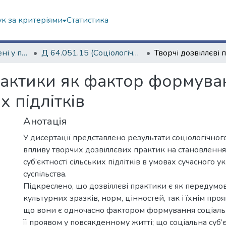
к за критеріями
Статистика
Дисертації захищені у постійних радах
Д 64.051.15 (Соціологічні науки)
рактики як фактор формува
х підлітків
Анотація
У дисертації представлено результати соціологічно
впливу творчих дозвіллєвих практик на становлення
суб’єктності сільських підлітків в умовах сучасного у
суспільства.
Підкреслено, що дозвіллєві практики є як передум
культурних зразків, норм, цінностей, так і їхнім проя
що вони є одночасно фактором формування соціально
її проявом у повсякденному житті; що соціальна суб’є