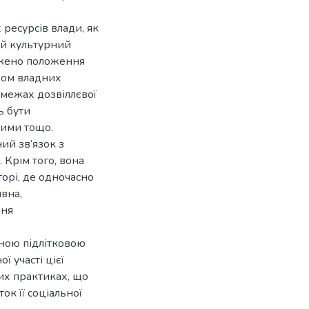
 ресурсів влади, як
ний культурний
рджено положення
азом владних
 межах дозвіллєвої
ь бути
ними тощо.
ий зв’язок з
 Крім того, вона
торі, де одночасно
ивна,
ння
сною підлітковою
 участі цієї
их практиках, що
к її соціальної