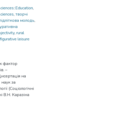
ciences::Education
,
sciences
,
творчі
 підліткова молодь
,
гуративна
jectivity
,
rural
figurative leisure
як фактор
в. –
Дисертація на
 наук за
огії (Соціологічні
і В.Н. Каразіна