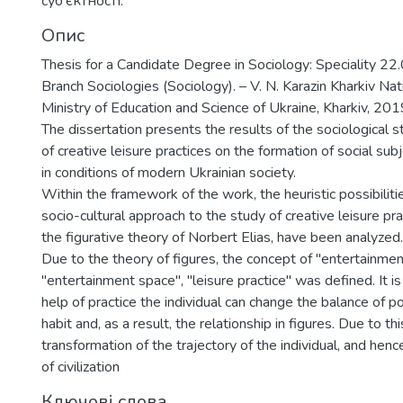
суб’єктності.
Опис
Thesis for a Candidate Degree in Sociology: Speciality 22
Branch Sociologies (Sociology). – V. N. Karazin Kharkiv Nati
Ministry of Education and Science of Ukraine, Kharkiv, 201
The dissertation presents the results of the sociological s
of creative leisure practices on the formation of social subj
in conditions of modern Ukrainian society.
Within the framework of the work, the heuristic possibiliti
socio-cultural approach to the study of creative leisure prac
the figurative theory of Norbert Elias, have been analyzed.
Due to the theory of figures, the concept of "entertainment
"entertainment space", "leisure practice" was defined. It i
help of practice the individual can change the balance of p
habit and, as a result, the relationship in figures. Due to thi
transformation of the trajectory of the individual, and henc
of civilization
Ключові слова