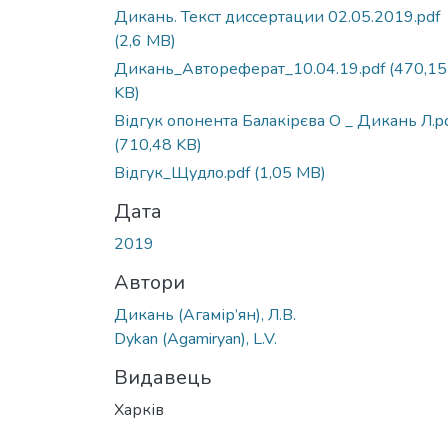
Дикань. Текст диссертации 02.05.2019.pdf
(2,6 MB)
Дикань_Автореферат_10.04.19.pdf
(470,15
KB)
Відгук опонента Балакірєва О _ Дикань Л.p
(710,48 KB)
Відгук_Щудло.pdf
(1,05 MB)
Дата
2019
Автори
Дикань (Агамір’ян), Л.В.
Dykan (Agamiryan), L.V.
Видавець
Харків