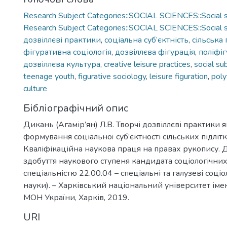
Research Subject Categories::SOCIAL SCIENCES::Social s
Research Subject Categories::SOCIAL SCIENCES::Social 
дозвіллєві практики
,
соціальна суб’єктність
,
сільська
фігуративна соціологія
,
дозвіллєва фігурація
,
поліфі
дозвіллєва культура
,
creative leisure practices
,
social sub
teenage youth
,
figurative sociology
,
leisure figuration
,
poly
culture
Бібліографічний опис
Дикань (Агамір’ян) Л.В. Творчі дозвіллєві практики 
формування соціальної суб’єктності сільських підліткі
Кваліфікаційна наукова праця на правах рукопису. 
здобуття наукового ступеня кандидата соціологічних
спеціальністю 22.00.04 – спеціальні та галузеві соціол
науки). – Харківський національний університет імен
МОН України, Харків, 2019.
URI