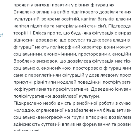
прояви у вигляді практик у різних фігураціях.
Виявлено вплив на вибір підліткового дозвілля таких
культурний, зокрема освітній, капітал батьків; влас
капітал підлітків та матеріальний стан сім’ї. Підтве
теорії Н. Еліаса про те, що будь-яка фігурація є вир
df
відносин; доведено, що ресурси та джерела влади в
фігурації мають поліморфний характер, вони можут
соціальними, економічними, просторовими, емоцій
Зроблено висновок, що дозвіллєва фігурація має тісн
соціальною, економічною, просторовою фігураціями.
сама є переплетінням фігурацій у дозвіллєвому прос
присутні різні типи моделей поведінки: постфігурат
кофігуративна та префігуративна. Доведено існува
поліфігуративної дозвіллєвої культури.
Підкреслено необхідність різнобічної роботи з суча
молоддю, спрямованої на забезпечення більш активної
соціально-демографічної групи в творчих дозвіллєв
здійснюють суттєвий вплив на формування та розвито