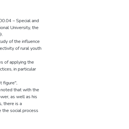
.00.04 – Special and
onal University, the
9.
tudy of the influence
ectivity of rural youth
es of applying the
tices, in particular
 figure",
s noted that with the
ower, as well as his
s, there is a
e the social process