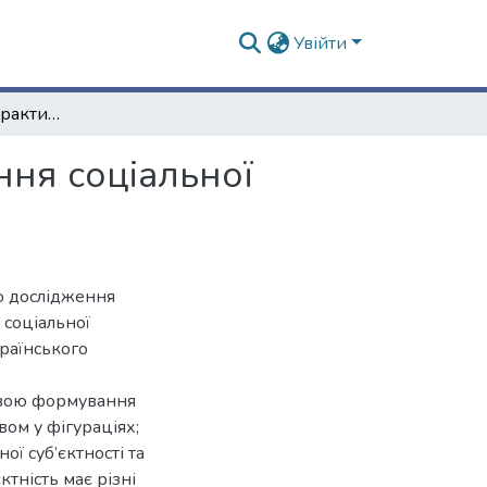
Увійти
Творчі дозвіллєві практики як фактор формування соціальної суб’єктності сільських підлітків
ння соціальної
го дослідження
 соціальної
країнського
овою формування
вом у фігураціях;
ї суб’єктності та
ктність має різні