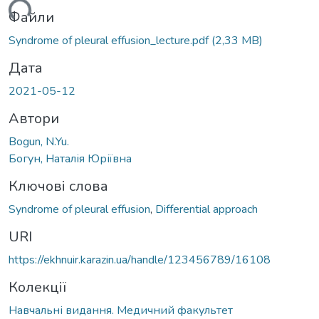
ажиться...
Файли
Syndrome of pleural effusion_lecture.pdf
(2,33 MB)
Дата
2021-05-12
Автори
Bogun, N.Yu.
Богун, Наталія Юріївна
Ключові слова
Syndrome of pleural effusion
,
Differential approach
URI
https://ekhnuir.karazin.ua/handle/123456789/16108
Колекції
Навчальні видання. Медичний факультет