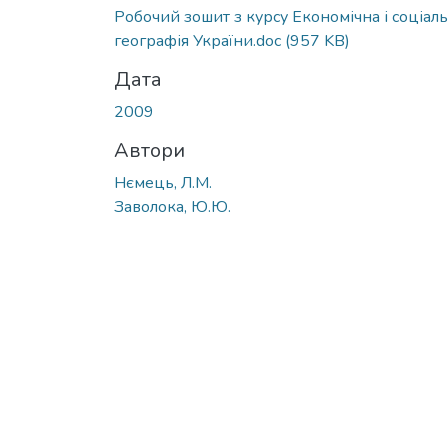
Робочий зошит з курсу Економічна і соціал
географія України.doc
(957 KB)
Дата
2009
Автори
Нємець, Л.М.
Заволока, Ю.Ю.