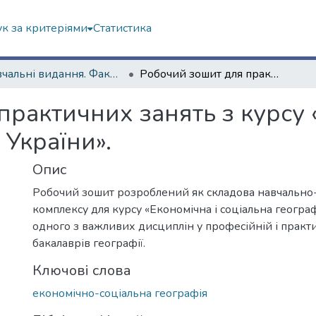
к за критеріями
Статистика
Навчальні видання. Факультет геології, географіії, рекреації і туризму
Робочий зошит для практичних занять з курсу «Економічна і соціальна географія України».
рактичних занять з курсу 
 України».
Опис
Робочий зошит розроблений як складова навчально
комплексу для курсу «Економічна і соціальна географ
одного з важливих дисциплін у професійній і практ
бакалаврів географії.
Ключові слова
економічно-соціальна географія