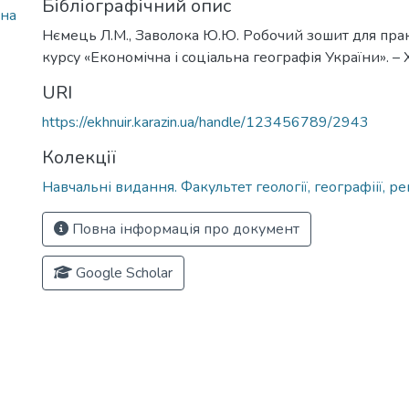
Бібліографічний опис
ьна
Нємець Л.М., Заволока Ю.Ю. Робочий зошит для пра
курсу «Економічна і соціальна географія України». – Х
URI
https://ekhnuir.karazin.ua/handle/123456789/2943
Колекції
Навчальні видання. Факультет геології, географіії, ре
Повна інформація про документ
Google Scholar