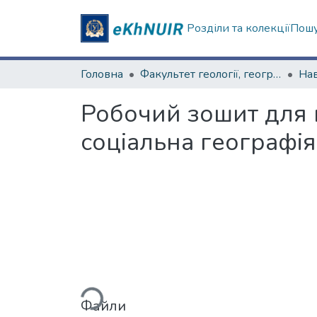
Розділи та колекції
Пошу
Головна
Факультет геології, географіії, рекреації і туризму
Робочий зошит для п
соціальна географія
Вантажиться...
Файли