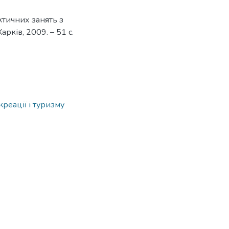
ктичних занять з
арків, 2009. – 51 с.
креації і туризму