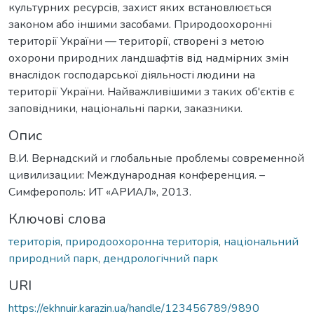
культурних ресурсів, захист яких встановлюється
законом або іншими засобами. Природоохоронні
території України — території, створені з метою
охорони природних ландшафтів від надмірних змін
внаслідок господарської діяльності людини на
території України. Найважливішими з таких об'єктів є
заповідники, національні парки, заказники.
Опис
В.И. Вернадский и глобальные проблемы современной
цивилизации: Международная конференция. –
Симферополь: ИТ «АРИАЛ», 2013.
Ключові слова
територія
,
природоохоронна територія
,
національний
природний парк
,
дендрологічний парк
URI
https://ekhnuir.karazin.ua/handle/123456789/9890