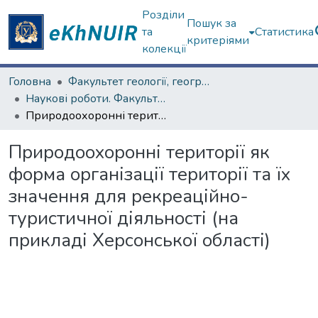
Розділи
Пошук за
та
Статистика
критеріями
колекції
Головна
Факультет геології, географіії, рекреації і туризму
Наукові роботи. Факультет геології, географіії, рекреації і туризму
Природоохоронні території як форма організації території та їх значення для рекреаційно-туристичної діяльності (на прикладі Херсонської області)
Природоохоронні території як
форма організації території та їх
значення для рекреаційно-
туристичної діяльності (на
прикладі Херсонської області)