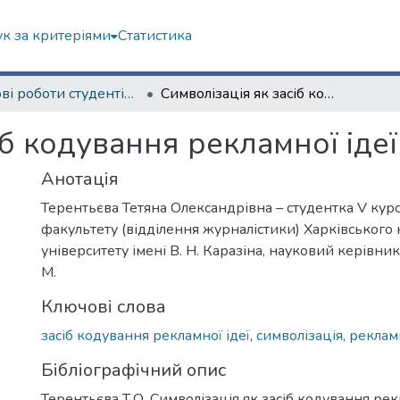
к за критеріями
Статистика
Наукові роботи студентів та аспірантів. Філологічний факультет
Символізація як засіб кодування рекламної ідеї
іб кодування рекламної ідеї
Анотація
Терентьєва Тетяна Олександрівна – студентка V курс
факультету (відділення журналістики) Харківського
університету імені В. Н. Каразіна, науковий керівник
М.
Ключові слова
засіб кодування рекламної ідеї
,
символізація
,
реклам
Бібліографічний опис
Терентьєва Т.О. Символізація як засіб кодування рекл