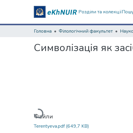
Розділи та колекції
Пошу
Головна
Філологічний факультет
Символізація як зас
Вантажиться...
Файли
Terentyeva.pdf
(649,7 KB)