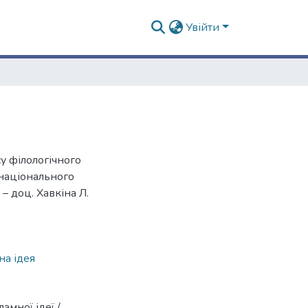
Увійти
у філологічного
 національного
 – доц. Хавкіна Л.
на ідея
амної ідеї /