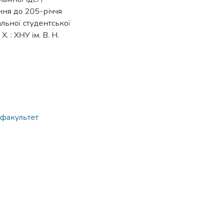
ння до 205-річчя
альної студентської
. : ХНУ ім. В. Н.
й факультет