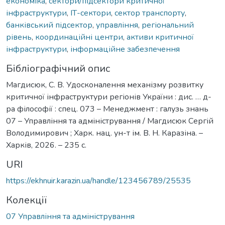
економіка
,
сектори/підсектори критичної
інфраструктури
,
ІТ-сектори
,
сектор транспорту
,
банківський підсектор
,
управління
,
регіональний
рівень
,
координаційні центри
,
активи критичної
інфраструктури
,
інформаційне забезпечення
Бібліографічний опис
Магдисюк, С. В. Удосконалення механізму розвитку
критичної інфраструктури регіонів України : дис. … д-
ра філософії : спец. 073 – Менеджмент : галузь знань
07 – Управління та адміністрування / Магдисюк Сергій
Володимирович ; Харк. нац. ун-т ім. В. Н. Каразіна. –
Харків, 2026. – 235 с.
URI
https://ekhnuir.karazin.ua/handle/123456789/25535
Колекції
07 Управління та адміністрування