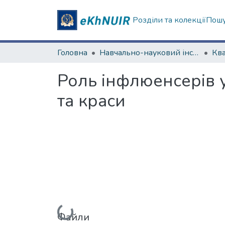
Розділи та колекції
Пошу
Головна
Навчально-науковий інститут соціології та медіакомунікацій
Роль інфлюенсерів 
та краси
Вантажиться...
Файли