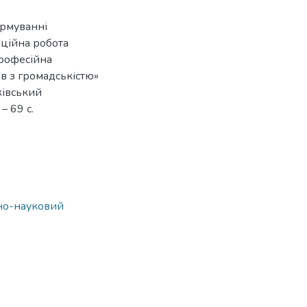
ормуванні
аційна робота
професійна
ів з громадськістю»
рківський
– 69 с.
ьно-науковий