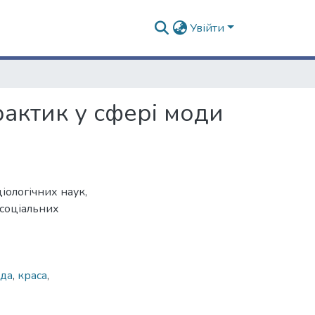
Увійти
актик у сфері моди
іологічних наук,
 соціальних
да
,
краса
,