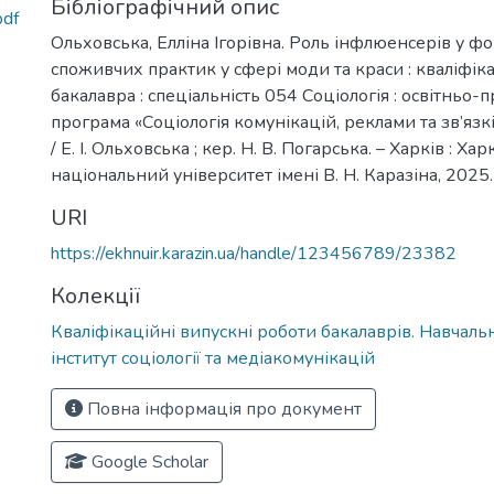
Бібліографічний опис
pdf
Ольховська, Елліна Ігорівна. Роль інфлюенсерів у ф
споживчих практик у сфері моди та краси : кваліфік
бакалавра : спеціальність 054 Соціологія : освітньо-
програма «Соціологія комунікацій, реклами та зв’язк
/ Е. І. Ольховська ; кер. Н. В. Погарська. – Харків : Ха
національний університет імені В. Н. Каразіна, 2025. 
URI
https://ekhnuir.karazin.ua/handle/123456789/23382
Колекції
Кваліфікаційні випускні роботи бакалаврів. Навчал
інститут соціології та медіакомунікацій
Повна інформація про документ
Google Scholar