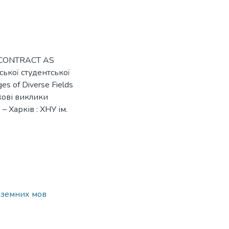
 CONTRACT AS
ської студентської
es of Diverse Fields
укові виклики
 – Харків : ХНУ ім.
ноземних мов