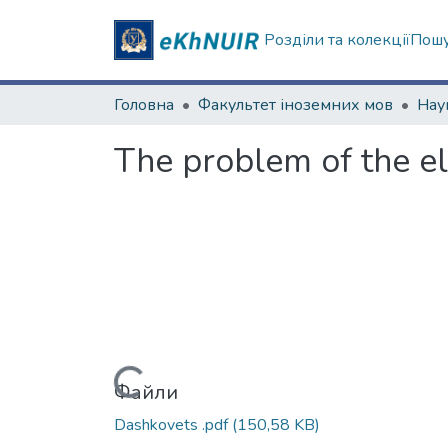
Розділи та колекції
Пошу
Головна
Факультет іноземних мов
The problem of the ele
Вантажиться...
Файли
Dashkovets .pdf
(150,58 KB)