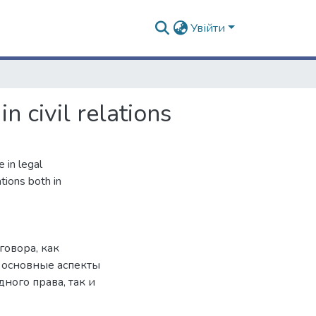
Увійти
n civil relations
 in legal
tions both in
говора, как
я основные аспекты
ного права, так и