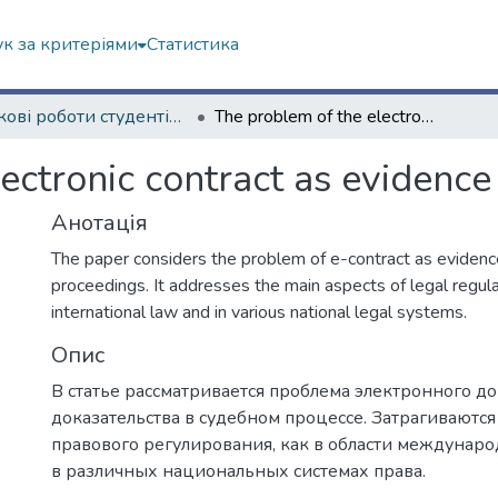
к за критеріями
Статистика
Наукові роботи студентів та аспірантів. Факультет іноземних мов
The problem of the electronic contract as evidence in civil relations
ctronic contract as evidence i
Анотація
The paper considers the problem of e-contract as evidence
proceedings. It addresses the main aspects of legal regula
international law and in various national legal systems.
Опис
В статье рассматривается проблема электронного до
доказательства в судебном процессе. Затрагиваютс
правового регулирования, как в области международ
в различных национальных системах права.