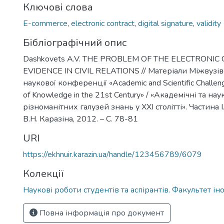
Ключові слова
E-commerce
,
electronic contract
,
digital signature
,
validity
Бібліографічний опис
Dashkovets A.V. THE PROBLEM OF THE ELECTRONIC
EVIDENCE IN CIVIL RELATIONS // Матеріали Міжвузів
наукової конференції «Academic and Scientific Challeng
of Knowledge in the 21st Century» / «Академічні та на
різноманітних галузей знань у XXI столітті». Частина І.
В.Н. Каразіна, 2012. – С. 78-81
URI
https://ekhnuir.karazin.ua/handle/123456789/6079
Колекції
Наукові роботи студентів та аспірантів. Факультет і
Повна інформація про документ