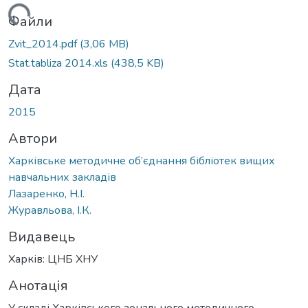
Вантажиться...
Файли
Zvit_2014.pdf
(3,06 MB)
Stat.tabliza 2014.xls
(438,5 KB)
Дата
2015
Автори
Харківське методичне об’єднання бібліотек вищих
навчальних закладів
Лазаренко, Н.І.
Журавльова, І.К.
Видавець
Харків: ЦНБ ХНУ
Анотація
У складі Харківського зонального методичного