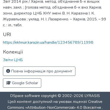
Звіт 2014 рік / Харків. метод. об’єднання б-к вищих
навч. закл. ; [голова метод. об’єднання б-к внз Харків.
зони, директор ЦНБ ХНУ імені В. Н. Каразіна І. К.
Журавльова ; уклад. Н. І. Лазаренко. – Харків, 2015. – 99
с. : іл., табл.
URI
https://ekhnuir.karazin.ua/handle/123456789/11998
Колекції
Звіти ЦНБ
Повна інформація про документ
Google Scholar
DSpace software
copyright © 2002-2026
LYRASIS
Цей контент доступний на умовах ліцензії
Creative
Commons «Attribution-NonCommercial» 4.0 Всесвітня
.