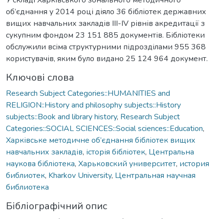
об’єднання у 2014 році діяло 36 бібліотек державних
вищих навчальних закладів III-IV рівнів акредитації з
сукупним фондом 23 151 885 документів. Бібліотеки
обслужили всіма структурними підрозділами 955 368
користувачів, яким було видано 25 124 964 документ.
Ключові слова
Research Subject Categories::HUMANITIES and
RELIGION::History and philosophy subjects::History
subjects::Book and library history
,
Research Subject
Categories::SOCIAL SCIENCES::Social sciences::Education
,
Харківське методичне об’єднання бібліотек вищих
навчальних закладів
,
історія бібліотек
,
Центральна
наукова бібліотека
,
Харьковский университет
,
история
библиотек
,
Kharkov University
,
Центральная научная
библиотека
Бібліографічний опис