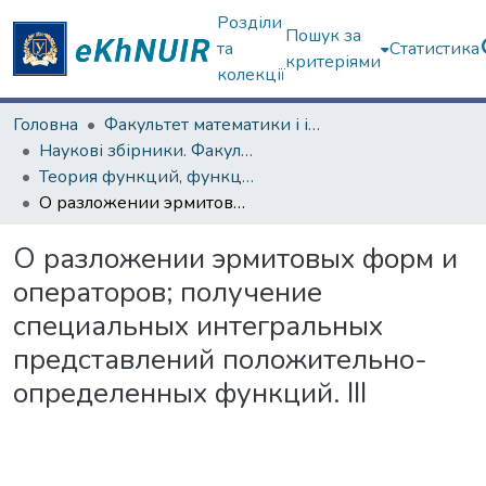
Розділи
Пошук за
та
Статистика
критеріями
колекції
Головна
Факультет математики і інформатики
Наукові збірники. Факультет математики і інформатики
Теория функций, функциональный анализ и их приложения (1965–1985 гг.)
О разложении эрмитовых форм и операторов; получение специальных интегральных представлений положительно-определенных функций. III
О разложении эрмитовых форм и
операторов; получение
специальных интегральных
представлений положительно-
определенных функций. III