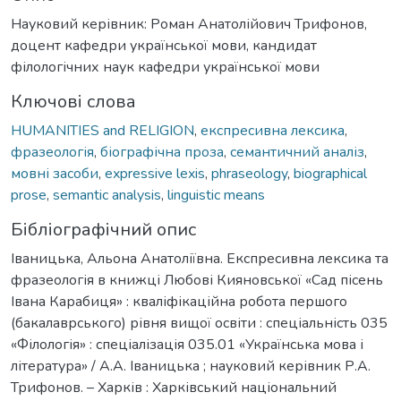
Науковий керівник: Роман Анатолійович Трифонов,
доцент кафедри української мови, кандидат
філологічних наук кафедри української мови
Ключові слова
HUMANITIES and RELIGION
,
експресивна лексика
,
фразеологія
,
біографічна проза
,
семантичний аналіз
,
мовні засоби
,
expressive lexis
,
phraseology
,
biographical
prose
,
semantic analysis
,
linguistic means
Бібліографічний опис
Іваницька, Альона Анатоліївна. Експресивна лексика та
фразеологія в книжці Любові Кияновської «Сад пісень
Івана Карабиця» : кваліфікаційна робота першого
(бакалаврського) рівня вищої освіти : спеціальність 035
«Філологія» : спеціалізація 035.01 «Українська мова і
література» / А.А. Іваницька ; науковий керівник Р.А.
Трифонов. – Харків : Харківський національний