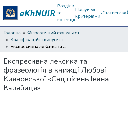
Розділи
Пошук за
та
Статистика
критеріями
колекції
Головна
Філологічний факультет
Кваліфікаційні випускні роботи бакалаврів. Філологічний факультет
Експресивна лексика та фразеологія в книжці Любові Кияновської «Сад пісень Івана Карабиця»
Експресивна лексика та
фразеологія в книжці Любові
Кияновської «Сад пісень Івана
Карабиця»