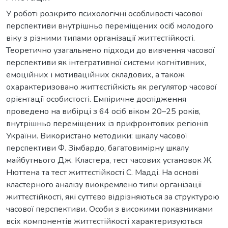
У роботі розкрито психологічні особливості часової
перспективи внутрішньо переміщених осіб молодого
віку з різними типами організації життєстійкості.
Теоретично узагальнено підходи до вивчення часової
перспективи як інтегративної системи когнітивних,
емоційних і мотиваційних складових, а також
охарактеризовано життєстійкість як регулятор часової
орієнтації особистості. Емпіричне дослідження
проведено на вибірці з 64 осіб віком 20–25 років,
внутрішньо переміщених із прифронтових регіонів
України. Використано методики: шкалу часової
перспективи Ф. Зімбардо, багатовимірну шкалу
майбутнього Дж. Кластера, тест часових установок Ж.
Нюттена та тест життєстійкості С. Мадді. На основі
кластерного аналізу виокремлено типи організації
життєстійкості, які суттєво відрізняються за структурою
часової перспективи. Особи з високими показниками
всіх компонентів життєстійкості характеризуються