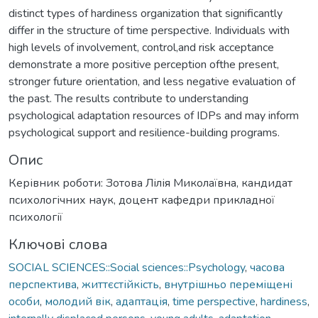
distinct types of hardiness organization that significantly
differ in the structure of time perspective. Individuals with
high levels of involvement, control,and risk acceptance
demonstrate a more positive perception ofthe present,
stronger future orientation, and less negative evaluation of
the past. The results contribute to understanding
psychological adaptation resources of IDPs and may inform
psychological support and resilience-building programs.
Опис
Керівник роботи: Зотова Лілія Миколаївна, кандидат
психологічних наук, доцент кафедри прикладної
психології
Ключові слова
SOCIAL SCIENCES::Social sciences::Psychology
,
часова
перспектива
,
життєстійкість
,
внутрішньо переміщені
особи
,
молодий вік
,
адаптація
,
time perspective
,
hardiness
,