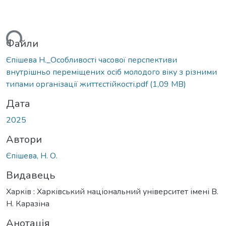
ься...
Файли
Єпішева Н._Особливості часової перспективи
внутрішньо переміщених осіб молодого віку з різними
типами організації життєстійкості.pdf
(1,09 MB)
Дата
2025
Автори
Єпішева, Н. О.
Видавець
Харків : Харківський національний університет імені В.
Н. Каразіна
Анотація