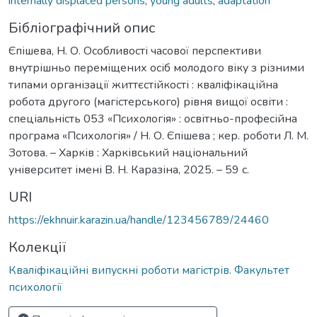
internally displaced persons
,
young adults
,
adaptation
Бібліографічний опис
Єпішева, Н. О. Особливості часової перспективи
внутрішньо переміщених осіб молодого віку з різними
типами організації життєстійкості : кваліфікаційна
робота другого (магістерського) рівня вищої освіти :
спеціальність 053 «Психологія» : освітньо-професійна
програма «Психологія» / Н. О. Єпішева ; кер. роботи Л. М.
Зотова. – Харків : Харківський національний
університет імені В. Н. Каразіна, 2025. – 59 с.
URI
https://ekhnuir.karazin.ua/handle/123456789/24460
Колекції
Кваліфікаційні випускні роботи магістрів. Факультет
психології