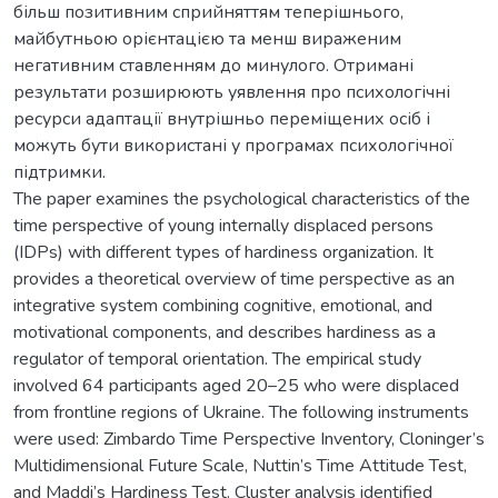
більш позитивним сприйняттям теперішнього,
майбутньою орієнтацією та менш вираженим
негативним ставленням до минулого. Отримані
результати розширюють уявлення про психологічні
ресурси адаптації внутрішньо переміщених осіб і
можуть бути використані у програмах психологічної
підтримки.
The paper examines the psychological characteristics of the
time perspective of young internally displaced persons
(IDPs) with different types of hardiness organization. It
provides a theoretical overview of time perspective as an
integrative system combining cognitive, emotional, and
motivational components, and describes hardiness as a
regulator of temporal orientation. The empirical study
involved 64 participants aged 20–25 who were displaced
from frontline regions of Ukraine. The following instruments
were used: Zimbardo Time Perspective Inventory, Cloninger’s
Multidimensional Future Scale, Nuttin’s Time Attitude Test,
and Maddi’s Hardiness Test. Cluster analysis identified