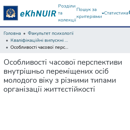
Розділи
Пошук за
та
Статистика
критеріями
колекції
Головна
Факультет психології
Кваліфікаційні випускні роботи магістрів. Факультет психології
Особливості часової перспективи внутрішньо переміщених осіб молодого віку з різними типами організації життєстійкості
Особливості часової перспективи
внутрішньо переміщених осіб
молодого віку з різними типами
організації життєстійкості