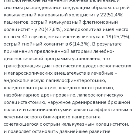
Патологические изменения желчевыделительной
системы распределились следующим образом: острый
калькулезный катаральный холецистит у 22(52,4%)
пациентов, острый калькулезный флегмонозный
холецистит - у 20(47,6%), холедохолитиаз имел место
во всех 42 случаях, механическая желтуха в 19(45,2%),
острый гнойный холангит в 6(14,3%). В результате
применения предложенной авторами лечебно-
диагностической программы установлено, что
трансформация диагностических дуоденоскопических
и лапароскопических вмешательств в лечебные –
эндоскопическую папиллосфинктеротомию,
холедохолитотракцию, холедохолитоттрипсию,
назобилиарное дренирование, лапароскопическую
холецистэктомию, наружное дренирование брюшной
полости и сальниковой сумки, является эффективным в
лечении острого билиарного панкреатита,
сочетающегося с острым калькулезным холециститом,
и позволяет остановить дальнейшее развитие