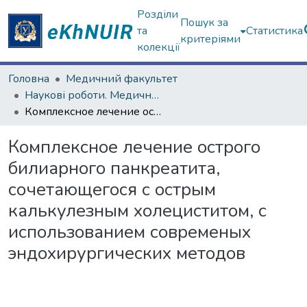
Розділи
Пошук за
та
Статистика
критеріями
колекції
Головна
Медичний факультет
Наукові роботи. Медичний факультет
Комплексное лечение острого билиарного панкреатита, сочетающегося с острым калькулезным холециститом, с использованием современых эндохирургических методов
Комплексное лечение острого
билиарного панкреатита,
сочетающегося с острым
калькулезным холециститом, с
использованием современых
эндохирургических методов