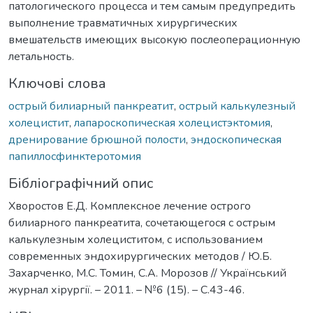
патологического процесса и тем самым предупредить
выполнение травматичных хирургических
вмешательств имеющих высокую послеоперационную
летальность.
Ключові слова
острый билиарный панкреатит
,
острый калькулезный
холецистит
,
лапароскопическая холецистэктомия
,
дренирование брюшной полости
,
эндоскопическая
папиллосфинктеротомия
Бібліографічний опис
Хворостов Е.Д. Комплексное лечение острого
билиарного панкреатита, сочетающегося с острым
калькулезным холециститом, с использованием
современных эндохирургических методов / Ю.Б.
Захарченко, М.С. Томин, С.А. Морозов // Український
журнал хірургії. – 2011. – №6 (15). – С.43-46.