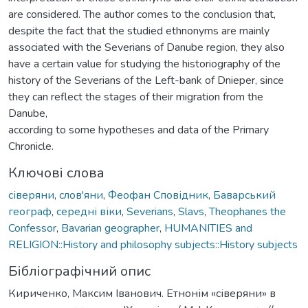
are considered. The author comes to the conclusion that,
despite the fact that the studied ethnonyms are mainly
associated with the Severians of Danube region, they also
have a certain value for studying the historiography of the
history of the Severians of the Left-bank of Dnieper, since
they can reflect the stages of their migration from the
Danube,
according to some hypotheses and data of the Primary
Chronicle.
Ключові слова
сіверяни
,
слов'яни
,
Феофан Сповідник
,
Баварський
географ
,
середні віки
,
Severians
,
Slavs
,
Theophanes the
Confessor
,
Bavarian geographer
,
HUMANITIES and
RELIGION::History and philosophy subjects::History subjects
Бібліографічний опис
Кириченко, Максим Іванович. Етнонім «сіверяни» в