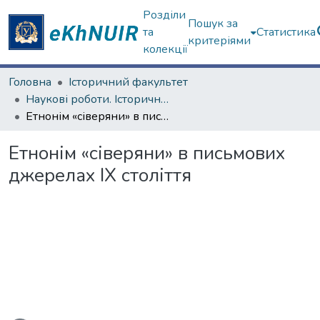
Розділи
Пошук за
та
Статистика
критеріями
колекції
Головна
Історичний факультет
Наукові роботи. Історичний факультет
Етнонім «сіверяни» в письмових джерелах IX століття
Етнонім «сіверяни» в письмових
джерелах IX століття