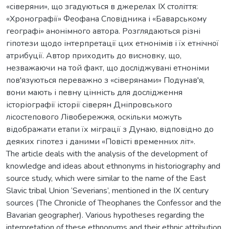
«сіверяни», що згадуються в джерелах IX століття:
«Хронографії» Феофана Сповідника і «Баварському
географі» анонімного автора. Розглядаються різні
гіпотези щодо інтерпретації цих етнонімів і їх етнічної
атрибуції. Автор приходить до висновку, що,
незважаючи на той факт, що досліджувані етноніми
пов'язуються переважно з «сіверянами» Подунав'я,
вони мають і певну цінність для дослідження
історіографії історії сіверян Дніпровського
лісостепового Лівобережжя, оскільки можуть
відображати етапи їх міграції з Дунаю, відповідно до
деяких гіпотез і даними «Повісті временних літ».
The article deals with the analysis of the development of
knowledge and ideas about ethnonyms in historiography and
source study, which were similar to the name of the East
Slavic tribal Union ‘Severians’, mentioned in the IX century
sources (The Chronicle of Theophanes the Confessor and the
Bavarian geographer). Various hypotheses regarding the
interpretation of these ethnonyms and their ethnic attribution