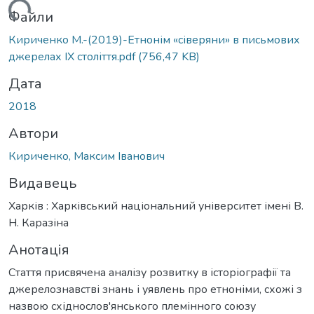
житься...
Файли
Кириченко М.-(2019)-Етнонім «сіверяни» в письмових
джерелах IX століття.pdf
(756,47 KB)
Дата
2018
Автори
Кириченко, Максим Іванович
Видавець
Харків : Харківський національний університет імені В.
Н. Каразіна
Анотація
Стаття присвячена аналізу розвитку в історіографії та
джерелознавстві знань і уявлень про етноніми, схожі з
назвою східнослов'янського племінного союзу