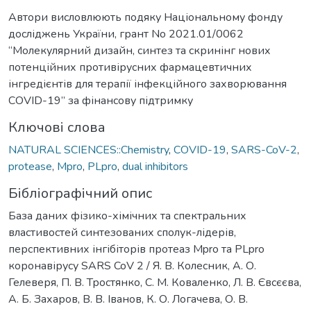
Автори висловлюють подяку Національному фонду
досліджень України, грант No 2021.01/0062
“Молекулярний дизайн, синтез та скринінг нових
потенційних противірусних фармацевтичних
інгредієнтів для терапії інфекційного захворювання
COVID-19” за фінансову підтримку
Ключові слова
NATURAL SCIENCES::Chemistry
,
COVID-19
,
SARS-CoV-2
,
protease
,
Mpro
,
PLpro
,
dual inhibitors
Бібліографічний опис
База даних фізико-хімічних та спектральних
властивостей синтезованих сполук-лідерів,
перспективних інгібіторів протеаз Mpro та PLpro
коронавірусу SARS CoV 2 / Я. В. Колесник, А. О.
Гелеверя, П. В. Тростянко, С. М. Коваленко, Л. В. Євсєєва,
А. Б. Захаров, В. В. Іванов, К. О. Логачева, О. В.