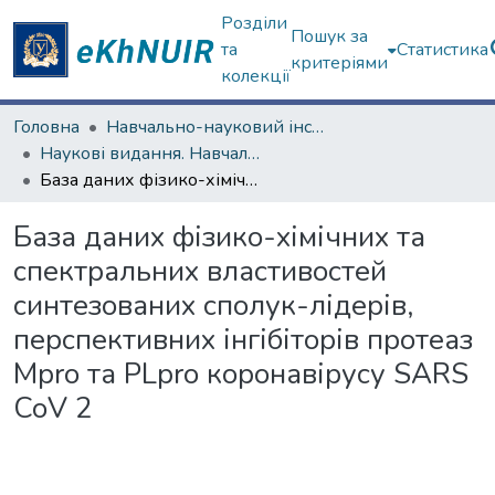
Розділи
Пошук за
та
Статистика
критеріями
колекції
Головна
Навчально-науковий інститут Хімії
Наукові видання. Навчально-науковий інститут Хімії
База даних фізико-хімічних та спектральних властивостей синтезованих сполук-лідерів, перспективних інгібіторів протеаз Mpro та PLpro коронавірусу SARS CoV 2
База даних фізико-хімічних та
спектральних властивостей
синтезованих сполук-лідерів,
перспективних інгібіторів протеаз
Mpro та PLpro коронавірусу SARS
CoV 2