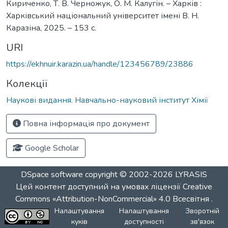
Кириченко, Т. В. Черножук, О. М. Калугін. – Харків :
Харківський національний університет імені В. Н.
Каразіна, 2025. – 153 с.
URI
https://ekhnuir.karazin.ua/handle/123456789/23886
Колекції
Наукові видання. Навчально-науковий інститут Хімії
Повна інформація про документ
Google Scholar
DSpace software
copyright © 2002-2026
LYRASIS
Цей контент доступний на умовах ліцензії
Creative
Commons «Attribution-NonCommercial» 4.0 Всесвітня
.
Налаштування
Налаштування
Зворотній
куків
доступності
зв'язок