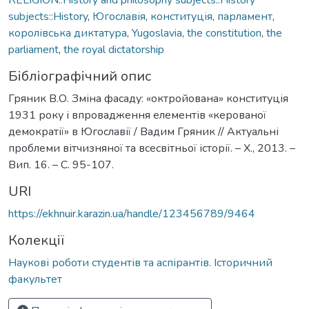
subjects::History
,
Югославія
,
конституція
,
парламент
,
королівська диктатура
,
Yugoslavia
,
the constitution
,
the
parliament
,
the royal dictatorship
Бібліографічний опис
Гряник В.О. Зміна фасаду: «октройована» конституція
1931 року і впровадження елементів «керованої
демократії» в Югославії / Вадим Гряник // Актуальні
проблеми вітчизняної та всесвітньої історії. – Х., 2013. –
Вип. 16. – С. 95-107.
URI
https://ekhnuir.karazin.ua/handle/123456789/9464
Колекції
Наукові роботи студентів та аспірантів. Історичний
факультет