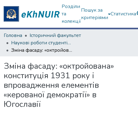
Розділи
Пошук за
та
Статистика
критеріями
колекції
Головна
Історичний факультет
Наукові роботи студентів та аспірантів. Історичний факультет
Зміна фасаду: «октройована» конституція 1931 року і впровадження елементів «керованої демократії» в Югославії
Зміна фасаду: «октройована»
конституція 1931 року і
впровадження елементів
«керованої демократії» в
Югославії