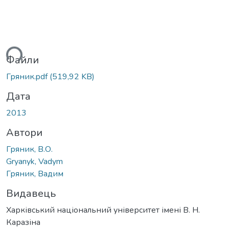
ься...
Файли
Гряник.pdf
(519,92 KB)
Дата
2013
Автори
Гряник, В.О.
Gryanyk, Vadym
Гряник, Вадим
Видавець
Харківський національний університет імені В. Н.
Каразіна