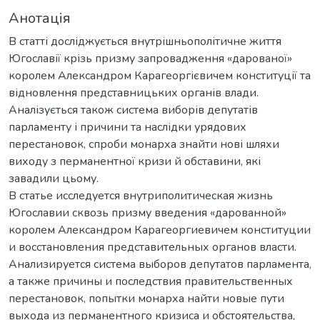
Анотація
В статті досліджується внутрішньополітичне життя
Югославії крізь призму запровадження «дарованої»
королем Александром Карагеоргієвичем конституції та
відновлення представницьких органів влади.
Аналізується також система виборів депутатів
парламенту і причини та наслідки урядових
перестановок, спроби монарха знайти нові шляхи
виходу з перманентної кризи й обставини, які
завадили цьому.
В статье исследуется внутриполитическая жизнь
Югославии сквозь призму введения «дарованной»
королем Александром Карагеоргиевичем конституции
и восстановления представительных органов власти.
Анализируется система выборов депутатов парламента,
а также причины и последствия правительственных
перестановок, попытки монарха найти новые пути
выхода из перманентного кризиса и обстоятельства,