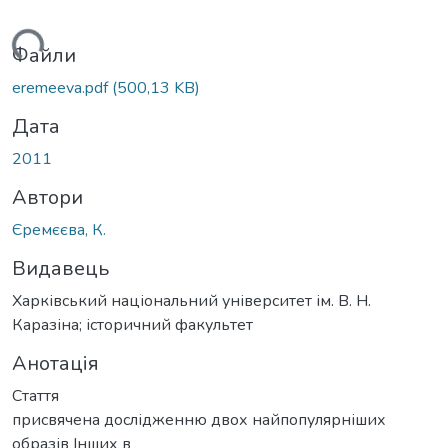
ться...
Файли
eremeeva.pdf
(500,13 KB)
Дата
2011
Автори
Єремєєва, К.
Видавець
Харківський національний університет ім. В. Н.
Каразіна; історичний факультет
Анотація
Стаття
присвячена дослідженню двох найпопулярніших
образів Інших в