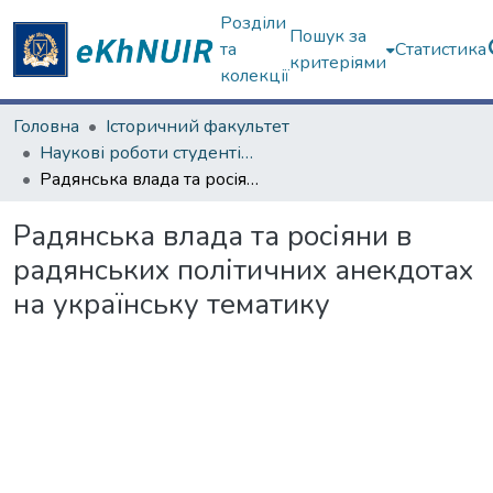
Розділи
Пошук за
та
Статистика
критеріями
колекції
Головна
Історичний факультет
Наукові роботи студентів та аспірантів. Історичний факультет
Радянська влада та росіяни в радянських політичних анекдотах на українську тематику
Радянська влада та росіяни в
радянських політичних анекдотах
на українську тематику