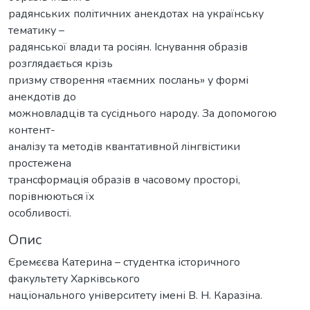
радянських політичних анекдотах на українську
тематику –
радянської влади та росіян. Існування образів
розглядається крізь
призму створення «таємних послань» у формі
анекдотів до
можновладців та сусіднього народу. За допомогою
контент-
аналізу та методів квантативной лінгвістики
простежена
трансформація образів в часовому просторі,
порівнюються їх
особливості.
Опис
Єремєєва Катерина – студентка історичного
факультету Харківського
національного університету імені В. Н. Каразіна.