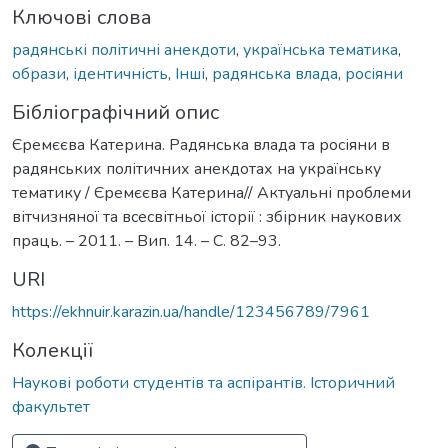
Ключові слова
радянські політичні анекдоти
,
українська тематика
,
образи
,
ідентичність
,
Інші
,
радянська влада
,
росіяни
Бібліографічний опис
Єремєєва Катерина. Радянська влада та росіяни в
радянських політичних анекдотах на українську
тематику / Єремєєва Катерина// Актуальні проблеми
вітчизняної та всесвітньої історії : збірник наукових
праць. – 2011. – Вип. 14. – С. 82–93.
URI
https://ekhnuir.karazin.ua/handle/123456789/7961
Колекції
Наукові роботи студентів та аспірантів. Історичний
факультет