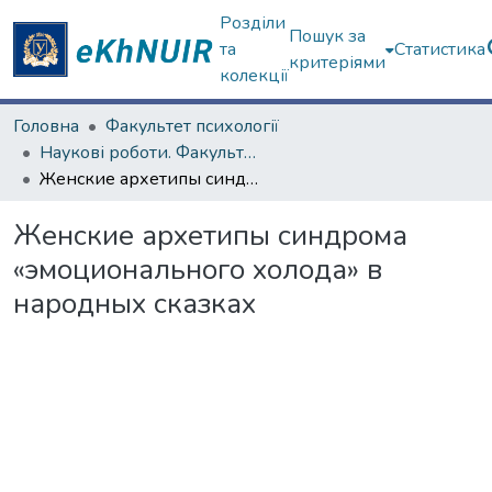
Розділи
Пошук за
та
Статистика
критеріями
колекції
Головна
Факультет психології
Наукові роботи. Факультет психології
Женские архетипы синдрома «эмоционального холода» в народных сказках
Женские архетипы синдрома
«эмоционального холода» в
народных сказках