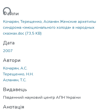
ться...
Файли
Кочарян, Терещенко, Асланян Женские архетипы
синдрома «эмоционального холода» в народных
сказках.doc
(73,5 KB)
Дата
2007
Автори
Кочарян, А.С.
Терещенко, Н.Н.
Асланян, Т.С.
Видавець
Південний науковий центр АПН України
Анотація