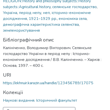
RELIGION::History and philosophy subjects::History
subjects::Agricultural history
,
селянське господарство
,
Україна
,
період непу
,
неп
,
історико-економічне
дослідження
,
1921–1929 рр.
,
економіка села
,
демографічна характеристика селянства
,
землекористування
Бібліографічний опис
Калініченко, Володимир Вікторович. Селянське
господарство України в період непу : Історико-
економічне дослідження / В.В. Калініченко. – Харків :
Основа, 1997. – 400 с.
URI
https://ekhnuir.karazin.ua/handle/123456789/17075
Колекції
Наукові видання. Історичний факультет