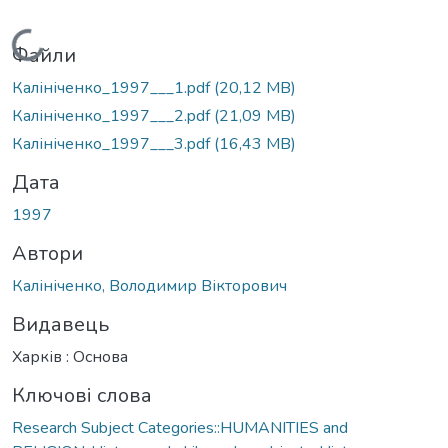
Вантажиться...
Файли
Калініченко_1997___1.pdf
(20,12 MB)
Калініченко_1997___2.pdf
(21,09 MB)
Калініченко_1997___3.pdf
(16,43 MB)
Дата
1997
Автори
Калініченко, Володимир Вікторович
Видавець
Харків : Основа
Ключові слова
Research Subject Categories::HUMANITIES and