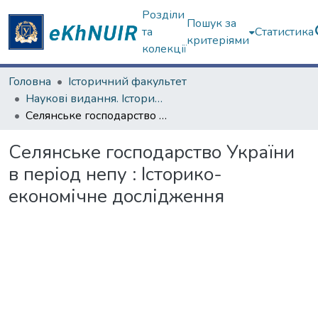
Розділи
Пошук за
та
Статистика
критеріями
колекції
Головна
Історичний факультет
Наукові видання. Історичний факультет
Селянське господарство України в період непу : Історико-економічне дослідження
Селянське господарство України
в період непу : Історико-
економічне дослідження