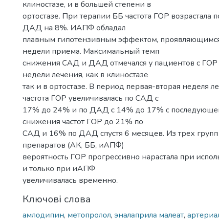
клиностазе, и в большей степени в
ортостазе. При терапии ББ частота ГОР возрастала 
ДАД на 8%. ИАПФ обладал
плавным гипотензивным эффектом, проявляющимся
недели приема. Максимальный темп
снижения САД и ДАД отмечался у пациентов с ГОР 
недели лечения, как в клиностазе
так и в ортостазе. В период первая-вторая неделя 
частота ГОР увеличивалась по САД с
17% до 24% и по ДАД с 14% до 17% с последующе
снижения частот ГОР до 21% по
САД и 16% по ДАД спустя 6 месяцев. Из трех груп
препаратов (АК, ББ, иАПФ)
вероятность ГОР прогрессивно нарастала при испол
и только при иАПФ
увеличивалась временно.
Ключові слова
амлодипин
,
метопролол
,
эналаприла малеат
,
артериа