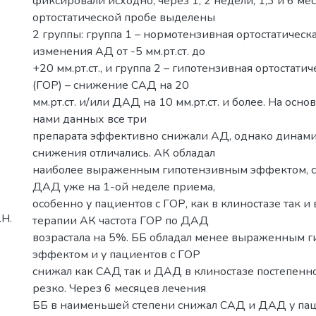
фиксировали исходно, через 1, 2 недели, 1,3 и 6 ме
ортостатической пробе выделены
2 группы: группа 1 – нормотензивная ортостатическ
изменения АД от -5 мм.рт.ст. до
+20 мм.рт.ст., и группа 2 – гипотензивная ортостати
(ГОР) – снижение САД на 20
мм.рт.ст. и/или ДАД на 10 мм.рт.ст. и более. На осн
нами данных все три
препарата эффективно снижали АД, однако динами
снижения отличались. АК обладал
наиболее выраженным гипотензивным эффектом, 
ДАД уже на 1-ой неделе приема,
особенно у пациентов с ГОР, как в клиностазе так и 
.Н.
терапии АК частота ГОР по ДАД
возрастала на 5%. ББ обладал менее выраженным 
эффектом и у пациентов с ГОР
снижал как САД так и ДАД в клиностазе постепенно,
резко. Через 6 месяцев лечения
ББ в наименьшей степени снижал САД и ДАД у пац