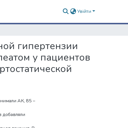
Увійти
ной гипертензии
еатом у пациентов
ртостатической
нимали АК, 85 –
в добавляли