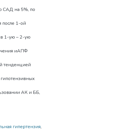
по САД на 5%, по
 после 1-ой
в 1-ую – 2-ую
лечения иАПФ
й тенденцией
п гипотензивных
ьзовании АК и ББ,
льная гипертензия
,