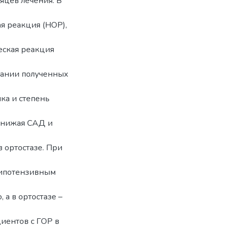
сяцев лечения. В
ая реакция (НОР),
ческая реакция
овании полученных
ка и степень
снижая САД и
в ортостазе. При
гипотензивным
 а в ортостазе –
иентов с ГОР в