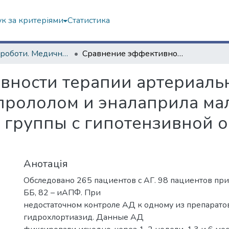
к за критеріями
Статистика
Наукові роботи. Медичний факультет
Сравнение эффективности терапии артериальной гипертензии амлодипином, метопрололом и эналаприла малеатом у пациентов старшей возрастной группы с гипотензивной ортостатической реакцией
вности терапии артериаль
прололом и эналаприла мал
 группы с гипотензивной о
Анотація
Обследовано 265 пациентов с АГ. 98 пациентов при
ББ, 82 – иАПФ. При
недостаточном контроле АД к одному из препарато
гидрохлортиазид. Данные АД