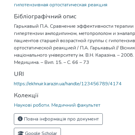
гипотензивная ортостатическая реакция
Бібліографічний опис
Гарькавый П.А. Сравнение эффективности терапии
гипертензии амлодипином, метопрололом и эналапр
пациентов старшей возрастной группы с гипотензи
ортостатической реакцией / П.А. Гарькавый // Вiсни
нацiонального унiверситету iм. В.Н. Каразiна. – 2008.
Медицина. – Вип. 15. – С. 66 – 73
URI
https://ekhnuir.karazin.ua/handle/123456789/4174
Колекції
Наукові роботи. Медичний факультет
Повна інформація про документ
Google Scholar