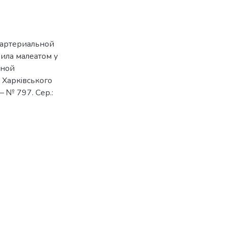
 артериальной
ила малеатом у
вной
к Харкiвського
 – № 797. Сер.: