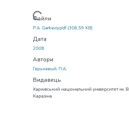
Вантажиться...
Файли
P.А. Garkaviy.pdf
(306,59 KB)
Дата
2008
Автори
Гарькавый, П.А.
Видавець
Харкiвський нацiональний унiверситет iм. В
Каразiна