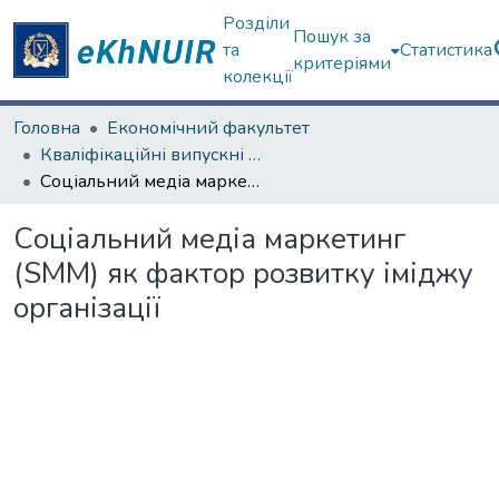
Розділи
Пошук за
та
Статистика
критеріями
колекції
Головна
Економічний факультет
Кваліфікаційні випускні роботи магістрів. Економічний факультет
Соціальний медіа маркетинг (SMM) як фактор розвитку іміджу організації
Соціальний медіа маркетинг
(SMM) як фактор розвитку іміджу
організації