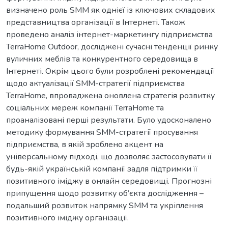
визначено роль SMM як однієї із ключових складових
представництва організації в Інтернеті. Також
проведено аналіз інтернет-маркетингу підприємства
TerraHome Outdoor, досліджені сучасні тенденції ринку
вуличних меблів та конкурентного середовища в
Інтернеті. Окрім цього були розроблені рекомендації
щодо актуалізації SMM-стратегії підприємства
TerraHome, впроваджена оновлена стратегія розвитку
соціальних мереж компанії TerraHome та
проаналізовані перші результати. Було удосконалено
методику формування SММ-стратегії просування
підприємства, в якій зроблено акцент на
універсальному підході, що дозволяє застосовувати її
будь-якій українській компанії задля підтримки її
позитивного іміджу в онлайн середовищі. Прогнозні
припущення щодо розвитку об’єкта дослідження –
подальший розвиток напрямку SMM та укріплення
позитивного іміджу організації.