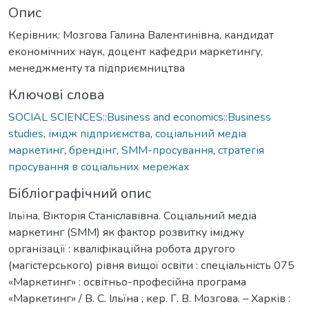
Опис
Керівник: Мозгова Галина Валентинівна, кандидат
економічних наук, доцент кафедри маркетингу,
менеджменту та підприємництва
Ключові слова
SOCIAL SCIENCES::Business and economics::Business
studies
,
імідж підприємства
,
соціальний медіа
маркетинг
,
брендінг
,
SMM-просування
,
стратегія
просування в соціальних мережах
Бібліографічний опис
Ільїна, Вікторія Станіславівна. Соціальний медіа
маркетинг (SMM) як фактор розвитку іміджу
організації : кваліфікаційна робота другого
(магістерського) рівня вищої освіти : спеціальність 075
«Маркетинг» : освітньо-професійна програма
«Маркетинг» / В. С. Ільїна ; кер. Г. В. Мозгова. – Харків :