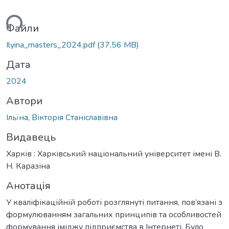
ься...
Файли
Ilyina_masters_2024.pdf
(37,56 MB)
Дата
2024
Автори
Ільїна, Вікторія Станіславівна
Видавець
Харків : Харківський національний університет імені В.
Н. Каразіна
Анотація
У кваліфікаційній роботі розглянуті питання, пов’язані з
формулюванням загальних принципів та особливостей
формування іміджу підприємства в Інтернеті. Було