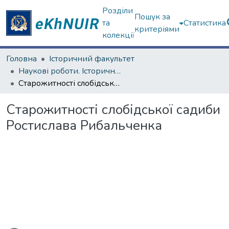
Розділи
Пошук за
та
Статистика
критеріями
колекції
Головна
Історичний факультет
Наукові роботи. Історичний факультет
Старожитності слобідської садиби Ростислава Рибальченка
Старожитності слобідської садиби
Ростислава Рибальченка