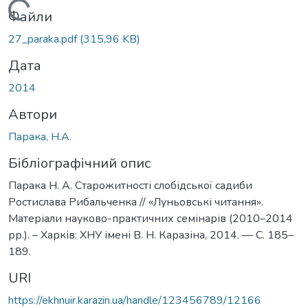
Вантажиться...
Файли
27_paraka.pdf
(315,96 KB)
Дата
2014
Автори
Парака, Н.А.
Бібліографічний опис
Парака Н. А. Старожитності слобідської садиби
Ростислава Рибальченка // «Луньовські читання».
Матеріали науково-практичних семінарів (2010–2014
рр.). – Харків: ХНУ імені В. Н. Каразіна, 2014. — C. 185–
189.
URI
https://ekhnuir.karazin.ua/handle/123456789/12166