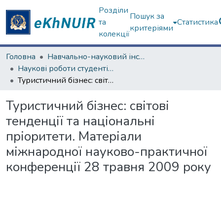
Розділи
Пошук за
та
Статистика
критеріями
колекції
Головна
Навчально-науковий інститут "Каразінський інститут міжнародних відносин та туристичного бізнесу"
Наукові роботи студентів та аспірантів. Навчально-науковий інститут "Каразінський інститут міжнародних відносин та туристичного бізнесу"
Туристичний бізнес: світові тенденції та національні пріоритети. Матеріали міжнародної науково-практичної конференції 28 травня 2009 року
Туристичний бізнес: світові
тенденції та національні
пріоритети. Матеріали
міжнародної науково-практичної
конференції 28 травня 2009 року