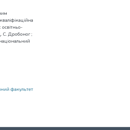
ним
кваліфікаційна
 освітньо-
 С. Дробоног ;
й національний
ічний факультет