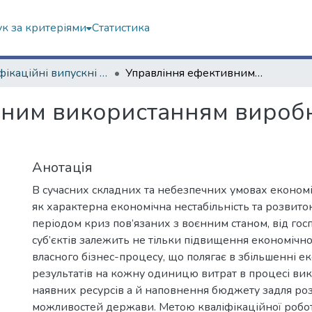
к за критеріями
Статистика
Кваліфікаційні випускні роботи бакалаврів. Економічний факультет
Управління ефективним використанням виробничих ресурсів підприємства
ним використанням виробн
Анотація
В сучасних складних та небезпечних умовах економіч
як характерна економічна нестабільність та розвито
періодом криз пов’язаних з воєнним станом, від г
суб’єктів залежить не тільки підвищення економічно
власного бізнес-процесу, що полягає в збільшенні е
результатів на кожну одиницю витрат в процесі ви
наявних ресурсів а й наповнення бюджету задля р
можливостей держави. Метою кваліфікаційної робот