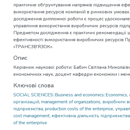
практичне обґрунтування напрямів підвищення ефе
використання ресурсів компаній в ринкових умовах.
дослідження дипломної роботи є процес удосконал
управління використання виробничих ресурсів підп
Предметом дослідження є практичні рекомендації
ефективності використання виробничих ресурсів П
«ТРАНСЗВ’ЯЗОК».
Опис
Керівник наукової роботи: Бабич Світлана Миколаїв
економічних наук, доцент кафедри економіки і ме
Ключові слова
SOCIAL SCIENCES::Business and economics::Economics
,
організацій
,
management of organizations
,
виробничі в
підприємства
,
production costs of the enterprise
,
управл
cost management
,
ефективна діяльність підприємства
of the enterprise