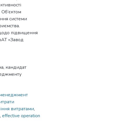
ктивності
 Об’єктом
ення системи
риємства.
 щодо підвищення
рАТ «Завод
на, кандидат
неджменту
менеджмент
итрати
іння витратами
,
,
effective operation