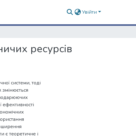
Увійти
ичих ресурсів
ної системи, тоді
к змінюється
осподарюючих
ї ефективності
кономічних
користання
озширення
и є теоретичне і