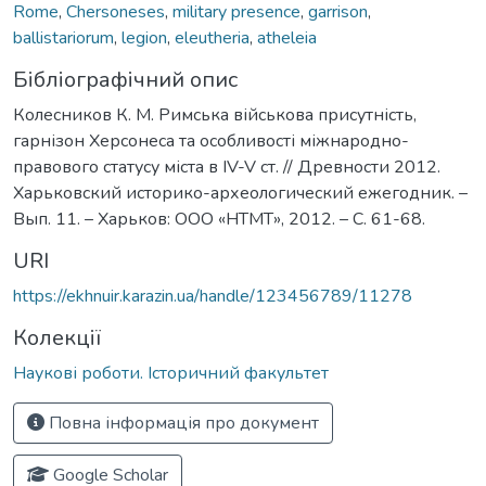
Rome
,
Chersoneses
,
military presence
,
garrison
,
ballistariorum
,
legion
,
eleutheria
,
atheleia
Бібліографічний опис
Колесников К. М. Римська військова присутність,
гарнізон Херсонеса та особливості міжнародно-
правового статусу міста в IV-V ст. // Древности 2012.
Харьковский историко-археологический ежегодник. –
Вып. 11. – Харьков: ООО «НТМТ», 2012. – C. 61-68.
URI
https://ekhnuir.karazin.ua/handle/123456789/11278
Колекції
Наукові роботи. Історичний факультет
Повна інформація про документ
Google Scholar