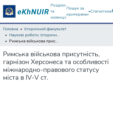
Розділи
Пошук за
та
Статистика
критеріями
колекції
Головна
Історичний факультет
Наукові роботи. Історичний факультет
Римська військова присутність, гарнізон Херсонеса та особливості міжнародно-правового статусу міста в IV-V ст.
Римська військова присутність,
гарнізон Херсонеса та особливості
міжнародно-правового статусу
міста в IV-V ст.