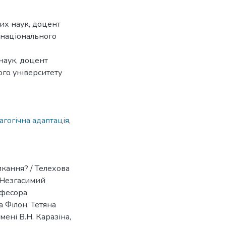
их наук, доцент
о національного
наук, доцент
го університету
агогічна адаптація
,
икання? / Телехова
/ Незгасимий
офесора
 Філон, Тетяна
мені В.Н. Каразіна,