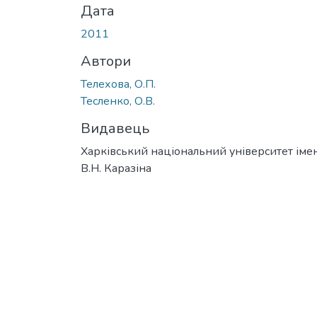
Дата
2011
Автори
Телехова, О.П.
Тесленко, О.В.
Видавець
Харківський національний університет імен
В.Н. Каразіна