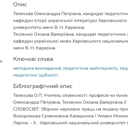
Опис
Телехова Олександра Петрівна, кандидат педагогічн
кафедри історії української літератури Харківськог
університету імені В. Н. Каразіна.
Тесленко Оксана Валеріївна, кандидат педагогічних 
кафедри української мови Харківського національно
імені В. Н. Каразіна.
Ключові слова
і
методика викладання
,
педагогічна майстерність
,
пед
педагогічні здібності
Бібліографічний опис
Телехова О.П. Учитель словесності: професія чи покл
Олександра Петрівна, Тесленко Оксана Валеріївна /
СЛОВОСВІТ: Збірник наукових праць на пошану пр
Володимира Семеновича Калашника / Уклали Микола
Ларіна. – Х. : Харківський національний університет і