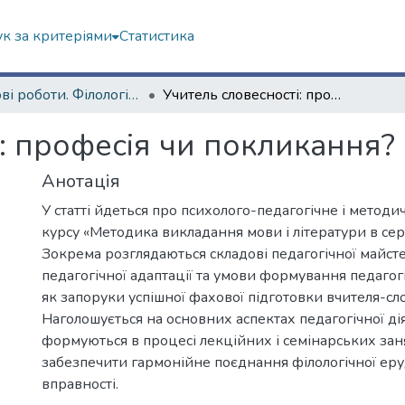
к за критеріями
Статистика
Наукові роботи. Філологічний факультет
Учитель словесності: професія чи покликання?
: професія чи покликання?
Анотація
У статті йдеться про психолого-педагогічне і метод
курсу «Методика викладання мови і літератури в сер
Зокрема розглядаються складові педагогічної майсте
педагогічної адаптації та умови формування педагог
як запоруки успішної фахової підготовки вчителя-сл
Наголошується на основних аспектах педагогічної діял
формуються в процесі лекційних і семінарських зан
забезпечити гармонійне поєднання філологічної еру
вправності.