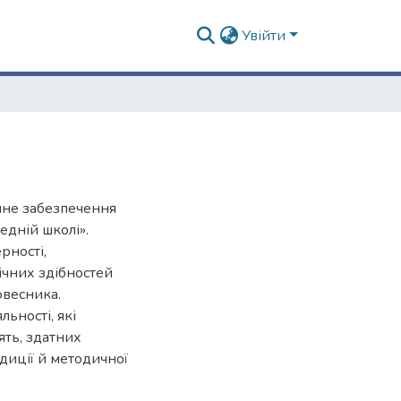
Увійти
ичне забезпечення
едній школі».
рності,
ічних здібностей
овесника.
ьності, які
ять, здатних
диції й методичної