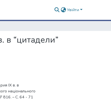
Увійти
. в “цитадели”
ия IX в. в
ького нацiонального
№ 816. – С. 64 - 71