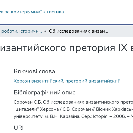
к за критеріями
Статистика
Наукові роботи. Історичний факультет
Об исследованиях византийского претория IX в. в “цитадели” Херсона
зантийского претория IX в
Ключові слова
Херсон византийский
,
преторий византийский
Бібліографічний опис
Сорочан С.Б. Об исследованиях византийского претор
“цитадели” Херсона / С.Б. Сорочан // Вiсник Харкiвс
унiверситету iм. В.Н. Каразiна. Сер.: Історія. – 2008. – 
URI