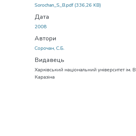
Вантажиться...
Sorochan_S_B.pdf
(336,26 KB)
Дата
2008
Автори
Сорочан, С.Б.
Видавець
Харкiвський нацiональний унiверситет iм. В
Каразiна