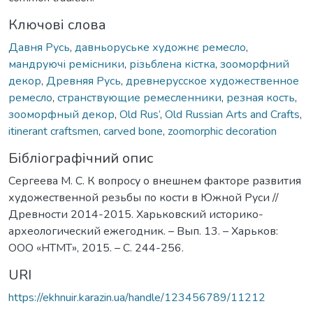
Ключові слова
Давня Русь
,
давньоруське художнє ремесло
,
мандруючі ремісники
,
різьблена кістка
,
зооморфний
декор
,
Древняя Русь
,
древнерусское художественное
ремесло
,
странствующие ремесленники
,
резная кость
,
зооморфный декор
,
Old Rus’
,
Old Russian Arts and Crafts
,
itinerant craftsmen
,
carved bone
,
zoomorphic decoration
Бібліографічний опис
Сергеева М. С. К вопросу о внешнем факторе развития
художественной резьбы по кости в Южной Руси //
Древности 2014-2015. Харьковский историко-
археологический ежегодник. – Вып. 13. – Харьков:
ООО «НТМТ», 2015. – С. 244-256.
URI
https://ekhnuir.karazin.ua/handle/123456789/11212