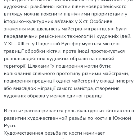
художньої різьбленої кістки північноєвропейського
вигляду можна пояснити північними пріоритетами у
історико-культурних зв’язках у Х ст. Особливе
значення має діяльність майстрів-мігрантів, які були
передавачами ремісничих технологій і художніх ідей.
У ХI—ХIII ст. у Південній Русі формуються місцеві
традиції обробки кістки, проте іноді простежується
розповсюдження художніх образів на великій
території. Шляхами їх поширення могли бути:
копіювання спільного прототипу різними майстрами,
поширення продукції однієї майстерні у складі імпорту
або внаслідок міграції самого майстра, створення
художніх образів у межах єдиної традиції.
В статье рассматривается роль культурных контактов в
развитии художественной резьбы по кости в Южной
Руси.
Художественная резьба по кости начинает