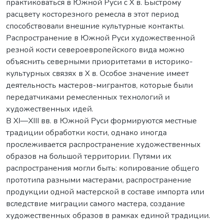
практиковаться в Южной Руси с Х в. Быстрому
расцвету косторезного ремесла в этот период
способствовали внешние культурные контакты.
Распространение в Южной Руси художественной
резной кости североевропейского вида можно
объяснить северными приоритетами в историко-
культурных связях в Х в. Особое значение имеет
деятельность мастеров-мигрантов, которые были
передатчиками ремесленных технологий и
художественных идей.
В ХI—ХIII вв. в Южной Руси формируются местные
традиции обработки кости, однако иногда
прослеживается распространение художественных
образов на большой территории. Путями их
распространения могли быть: копирование общего
прототипа разными мастерами, распространение
продукции одной мастерской в составе импорта или
вследствие миграции самого мастера, создание
художественных образов в рамках единой традиции.