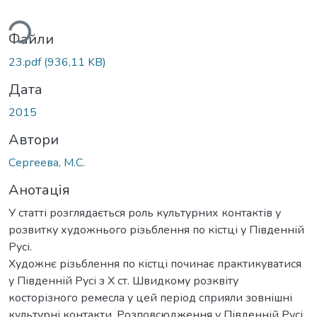
житься...
Файли
23.pdf
(936,11 KB)
Дата
2015
Автори
Сергеева, М.С.
Анотація
У статті розглядається роль культурних контактів у
розвитку художнього різьблення по кістці у Південній
Русі.
Художнє різьблення по кістці починає практикуватися
у Південній Русі з Х ст. Швидкому розквіту
косторізного ремесла у цей період сприяли зовнішні
культурні контакти. Розповсюдження у Південній Русі