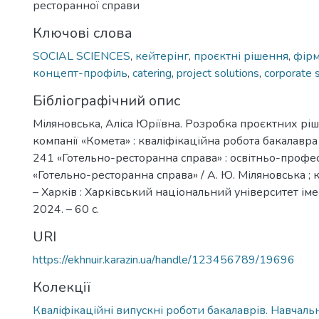
ресторанної справи
Ключові слова
SOCIAL SCIENCES
,
кейтерінг
,
проєктні рішення
,
фірм
концепт-профіль
,
catering
,
project solutions
,
corporate 
Бібліографічний опис
Міляновська, Аліса Юріївна. Розробка проєктних рі
компанії «Комета» : кваліфікаційна робота бакалавра 
241 «Готельно-ресторанна справа» : освітньо-профе
«Готельно-ресторанна справа» / А. Ю. Міляновська ; к
– Харків : Харківський національний університет імен
2024. – 60 с.
URI
https://ekhnuir.karazin.ua/handle/123456789/19696
Колекції
Кваліфікаційні випускні роботи бакалаврів. Навчал