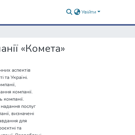
Увійти
анії «Комета»
чних аспектів
і та Україні.
мпанії,
ння компанії.
 компанії.
 надання послуг
анії, визначені
завдання для
оєктні та