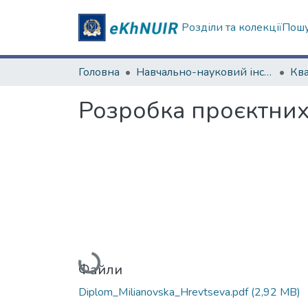
Розділи та колекції
Пошу
Головна
Навчально-науковий інститут "Каразінський інститут міжнародних відносин та туристичного бізнесу"
Розробка проєктних 
Вантажиться...
Файли
Diplom_Mіlianovska_Hrevtseva.pdf
(2,92 MB)