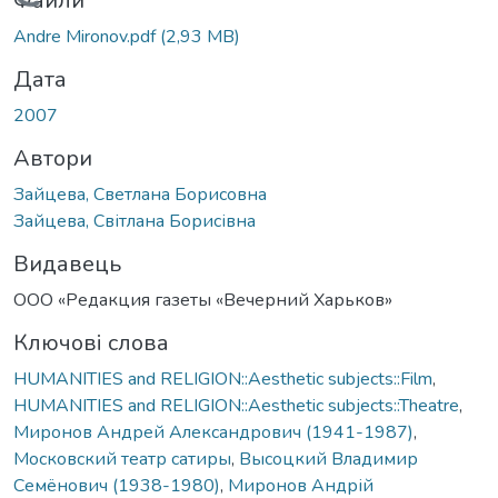
Вантажиться...
Файли
Andre Mironov.pdf
(2,93 MB)
Дата
2007
Автори
Зайцева, Светлана Борисовна
Зайцева, Світлана Борисівна
Видавець
ООО «Редакция газеты «Вечерний Харьков»
Ключові слова
HUMANITIES and RELIGION::Aesthetic subjects::Film
,
HUMANITIES and RELIGION::Aesthetic subjects::Theatre
,
Миронов Андрей Александрович (1941-1987)
,
Московский театр сатиры
,
Высоцкий Владимир
Семёнович (1938-1980)
,
Миронов Андрій