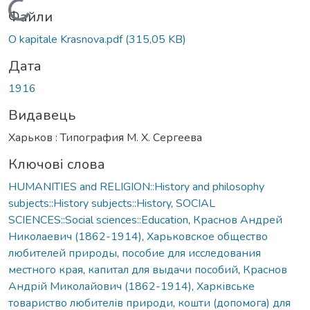
Вантажиться...
Файли
O kapitale Krasnova.pdf
(315,05 KB)
Дата
1916
Видавець
Харьков : Типография М. Х. Сергеева
Ключові слова
HUMANITIES and RELIGION::History and philosophy
subjects::History subjects::History
,
SOCIAL
SCIENCES::Social sciences::Education
,
Краснов Андрей
Николаевич (1862-1914)
,
Харьковское общество
любителей природы
,
пособие для исследования
местного края
,
капитал для выдачи пособий
,
Краснов
Андрій Миколайович (1862-1914)
,
Харківське
товариство любителів природи
,
кошти (допомога) для