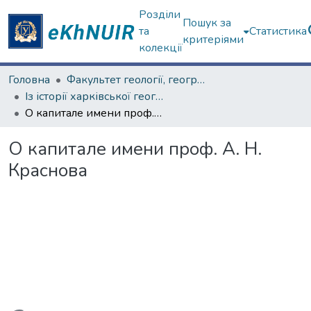
Розділи
Пошук за
та
Статистика
критеріями
колекції
Головна
Факультет геології, географіії, рекреації і туризму
Із історії харківської географічної школи
О капитале имени проф. А. Н. Краснова
О капитале имени проф. А. Н.
Краснова