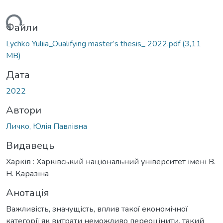
ься...
Файли
Lychko Yuliia_Oualifying master’s thesis_ 2022.pdf
(3,11
MB)
Дата
2022
Автори
Личко, Юлія Павлівна
Видавець
Харків : Харківський національний університет імені В.
Н. Каразіна
Анотація
Важливість, значущість, вплив такої економічної
категорії як витрати неможливо переоцінити, такий