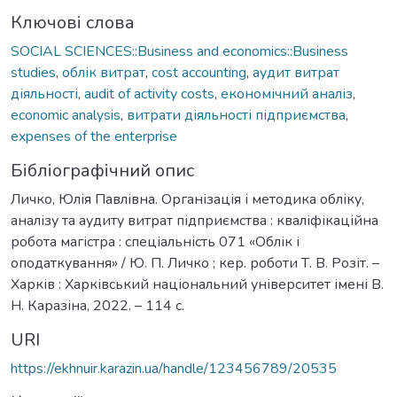
Ключові слова
SOCIAL SCIENCES::Business and economics::Business
studies
,
облік витрат
,
cost accounting
,
аудит витрат
діяльності
,
audit of activity costs
,
економічний аналіз
,
economic analysis
,
витрати діяльності підприємства
,
expenses of the enterprise
Бібліографічний опис
Личко, Юлія Павлівна. Організація і методика обліку,
аналізу та аудиту витрат підприємства : кваліфікаційна
робота магістра : спеціальність 071 «Облік і
оподаткування» / Ю. П. Личко ; кер. роботи Т. В. Розіт. –
Харків : Харківський національний університет імені В.
Н. Каразіна, 2022. – 114 с.
URI
https://ekhnuir.karazin.ua/handle/123456789/20535