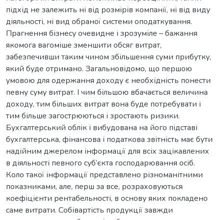
підхід не залежить ні від розмірів компанії, ні від виду
діяльності, ні вид обраної системи оподаткування.
Прагнення бізнесу очевидне і зрозуміле – бажання
якомога вагоміше зменшити обсяг витрат,
забезпечивши таким чином збільшення суми прибутку,
який буде отримано. Загальновідомо, що першою
умовою для одержання доходу є необхідність понести
певну суму витрат. І чим більшою вбачається величина
доходу, тим більших витрат вона буде потребувати і
тим більше загострюються і зростають ризики.
Бухгалтерський облік і вибудована на його підставі
бухгалтерська, фінансова і податкова звітність має бути
надійним джерелом інформації для всіх зацікавлених
в діяльності певного суб’єкта господарювання осіб.
Коло такої інформації представлено різноманітними
показниками, але, перш за все, розраховуються
коефіцієнти рентабельності, в основу яких покладено
саме витрати. Собівартість продукції завжди