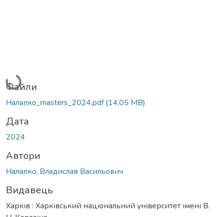
Вантажиться...
Файли
Налапко_masters_2024.pdf
(14,05 MB)
Дата
2024
Автори
Налапко, Владислав Васильович
Видавець
Харків : Харківський національний університет імені В.