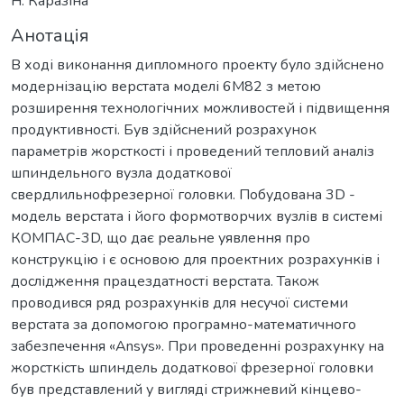
Н. Каразіна
Анотація
В ході виконання дипломного проекту було здійснено
модернізацію верстата моделі 6М82 з метою
розширення технологічних можливостей і підвищення
продуктивності. Був здійснений розрахунок
параметрів жорсткості і проведений тепловий аналіз
шпиндельного вузла додаткової
свердлильнофрезерної головки. Побудована 3D -
модель верстата і його формотворчих вузлів в системі
КОМПАС-3D, що дає реальне уявлення про
конструкцію і є основою для проектних розрахунків і
дослідження працездатності верстата. Також
проводився ряд розрахунків для несучої системи
верстата за допомогою програмно-математичного
забезпечення «Ansys». При проведенні розрахунку на
жорсткість шпиндель додаткової фрезерної головки
був представлений у вигляді стрижневий кінцево-