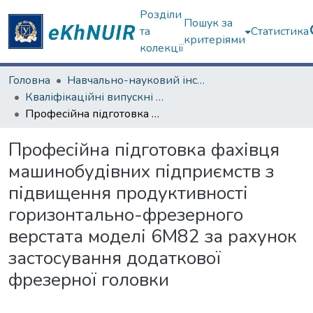
Розділи
Пошук за
та
Статистика
критеріями
колекції
Головна
Навчально-науковий інститут «Українська інженерно-педагогічна академія»
Кваліфікаційні випускні роботи магістрів. Навчально-науковий інститут «Українська інженерно-педагогічна академія»
Професійна підготовка фахівця машинобудівних підприємств з підвищення продуктивності горизонтально-фрезерного верстата моделі 6М82 за рахунок застосування додаткової фрезерної головки
Професійна підготовка фахівця
машинобудівних підприємств з
підвищення продуктивності
горизонтально-фрезерного
верстата моделі 6М82 за рахунок
застосування додаткової
фрезерної головки