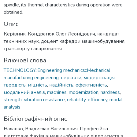
spindle, its thermal characteristics during operation were
obtained.
Опис
Керівник: Кондратюк Олег Леонідович, кандидат
технічних наук, доцент кафедри машинобудування,
транспорту і зварювання
Ключові слова
TECHNOLOGY::Engineering mechanics::Mechanical
manufacturing engineering
,
верстати
,
модернізація
,
твердість
,
міцність
,
надійність
,
ефективність
,
модальний аналіз
,
machines
,
modernization
,
hardness
,
strength
,
vibration resistance
,
reliability
,
efficiency
,
modal
analysis
Бібліографічний опис
Налапко, Владислав Васильович. Професійна
підготовка фахівця машинобудівних підприємств з