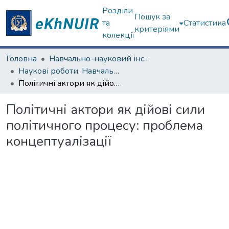
Розділи
Пошук за
та
Статистика
критеріями
колекції
Головна
Навчально-науковий інститут філософії, культурології, політології
Наукові роботи. Навчально-науковий інститут філософії, культурології, політології
Політичні актори як дійові сили політичного процесу: проблема концептуалізації
Політичні актори як дійові сили
політичного процесу: проблема
концептуалізації