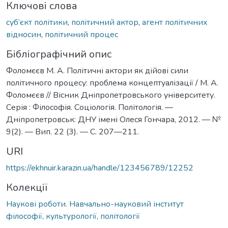
Ключові слова
суб’єкт політики
,
політичний актор
,
агент політичних
відносин
,
політичний процес
Бібліографічний опис
Фоломєєв М. А. Політичні актори як дійові сили
політичного процесу: проблема концептуалізації / М. А.
Фоломєєв // Вісник Дніпропетровського університету.
Серія : Філософія. Соціологія. Політологія. —
Дніпропетровськ: ДНУ імені Олеся Гончара, 2012. — №
9(2). — Вип. 22 (3). — С. 207—211.
URI
https://ekhnuir.karazin.ua/handle/123456789/12252
Колекції
Наукові роботи. Навчально-науковий інститут
філософії, культурології, політології