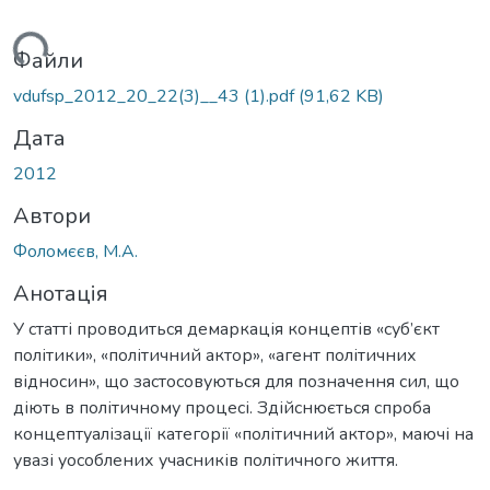
житься...
Файли
vdufsp_2012_20_22(3)__43 (1).pdf
(91,62 KB)
Дата
2012
Автори
Фоломєєв, М.А.
Анотація
У статті проводиться демаркація концептів «суб’єкт
політики», «політичний актор», «агент політичних
відносин», що застосовуються для позначення сил, що
діють в політичному процесі. Здійснюється спроба
концептуалізації категорії «політичний актор», маючі на
увазі уособлених учасників політичного життя.