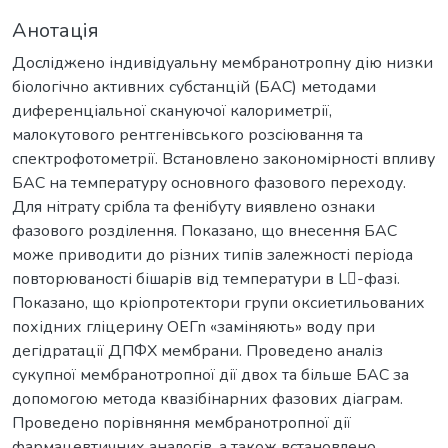
Анотація
Досліджено індивідуальну мембранотропну дію низки
біологічно активних субстанцій (БАС) методами
диференціальної скануючої калориметрії,
малокутового рентгенівського розсіювання та
спектрофотометрії. Встановлено закономірності впливу
БАС на температуру основного фазового переходу.
Для нітрату срібла та фенібуту виявлено ознаки
фазового розділення. Показано, що внесення БАС
може приводити до різних типів залежності періода
повторюваності бішарів від температури в L-фазі.
Показано, що кріопротектори групи оксиетильованих
похідних гліцерину ОЕГn «заміняють» воду при
дегідратації ДПФХ мембрани. Проведено аналіз
сукупної мембранотропної дії двох та більше БАС за
допомогою метода квазібінарних фазових діаграм.
Проведено порівняння мембранотропної дії
фармацевтичних аналогів, а також встановлено