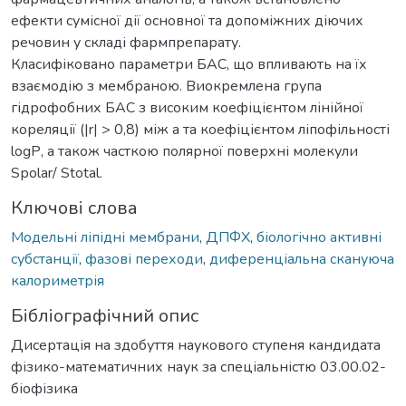
ефекти сумісної дії основної та допоміжних діючих
речовин у складі фармпрепарату.
Класифіковано параметри БАС, що впливають на їх
взаємодію з мембраною. Виокремлена група
гідрофобних БАС з високим коефіцієнтом лінійної
кореляції (|r| > 0,8) між а та коефіцієнтом ліпофільності
logР, а також часткою полярної поверхні молекули
Sроlar/ Stоtal.
Ключові слова
Модельні ліпідні мембрани
,
ДПФХ
,
біологічно активні
субстанції
,
фазові переходи
,
диференціальна скануюча
калориметрія
Бібліографічний опис
Дисертація на здобуття наукового ступеня кандидата
фізико-математичних наук за спеціальністю 03.00.02-
біофізика