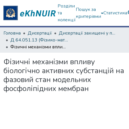
Розділи
Пошук за
та
Статистика
критеріями
колекції
Головна
Дисертації
Дисертації захищені у постійних радах
Д 64.051.13 (Фізико-математичні науки)
Фізичні механізми впливу біологічно активних субстанцій на фазовий стан модельних фосфоліпідних мембран
Фізичні механізми впливу
біологічно активних субстанцій на
фазовий стан модельних
фосфоліпідних мембран