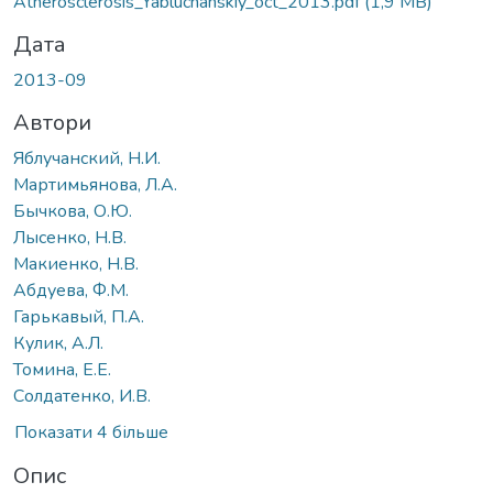
Вантажиться...
Atherosclerosis_Yabluchanskiy_oct_2013.pdf
(1,9 MB)
Дата
2013-09
Автори
Яблучанский, Н.И.
Мартимьянова, Л.А.
Бычкова, О.Ю.
Лысенко, Н.В.
Макиенко, Н.В.
Абдуева, Ф.М.
Гарькавый, П.А.
Кулик, А.Л.
Томина, Е.Е.
Солдатенко, И.В.
Показати 4 більше
Опис