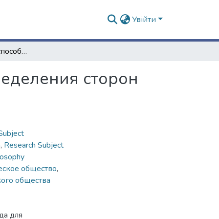
Увійти
Распространение способа Абул-Джуда для определения сторон правильных вписанных многоугольников
ределения сторон
Subject
n
,
Research Subject
losophy
еское общество
,
ого общества
да для