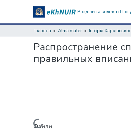
Розділи та колекції
Пошу
Головна
Alma mater
Распространение с
правильных вписан
Файли