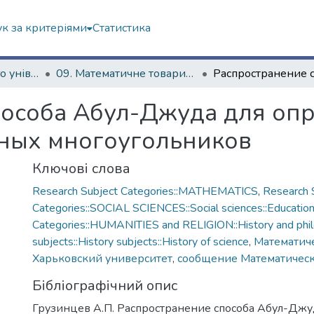
к за критеріями
Статистика
Історія Харківського університету
09. Математичне товариство (з 1879 р.)
пособа Абул-Джуда для оп
ных многоугольников
Ключові слова
Research Subject Categories::MATHEMATICS
,
Research 
Categories::SOCIAL SCIENCES::Social sciences::Educatio
Categories::HUMANITIES and RELIGION::History and phi
subjects::History subjects::History of science
,
Математич
Харьковский университет
,
сообщение Математическ
Бібліографічний опис
Грузинцев А.П. Распространение способа Абул-Джу