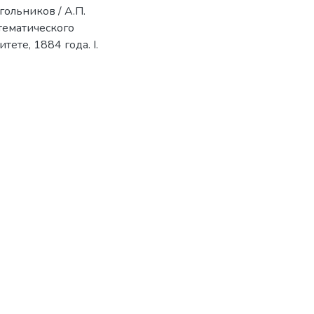
ольников / А.П.
тематического
ете, 1884 года. І.