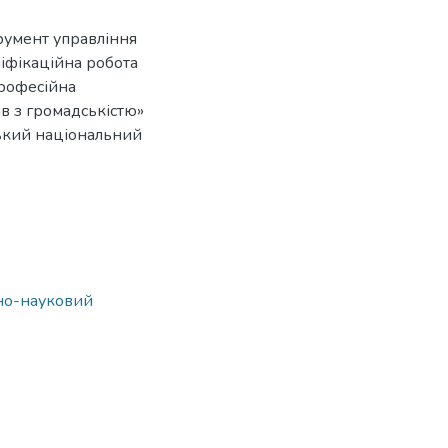
трумент управління
іфікаційна робота
професійна
ів з громадськістю»
івський національний
ьно-науковий