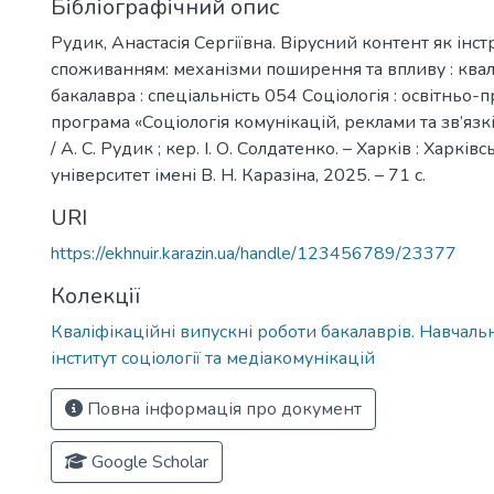
Бібліографічний опис
Рудик, Анастасія Сергіївна. Вірусний контент як інс
споживанням: механізми поширення та впливу : квал
бакалавра : спеціальність 054 Соціологія : освітньо-
програма «Соціологія комунікацій, реклами та зв’язк
/ А. С. Рудик ; кер. І. О. Солдатенко. – Харків : Харк
університет імені В. Н. Каразіна, 2025. – 71 с.
URI
https://ekhnuir.karazin.ua/handle/123456789/23377
Колекції
Кваліфікаційні випускні роботи бакалаврів. Навчал
інститут соціології та медіакомунікацій
Повна інформація про документ
Google Scholar