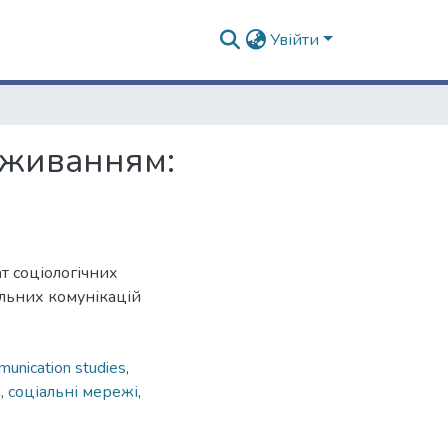
Увійти
оживанням:
т соціологічних
альних комунікацій
unication studies
,
я
,
соціальні мережі
,