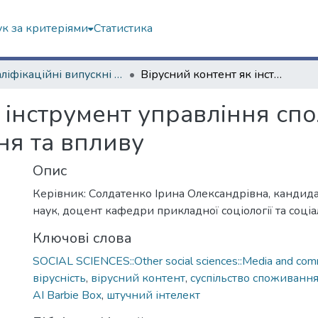
к за критеріями
Статистика
Кваліфікаційні випускні роботи бакалаврів. Навчально-науковий інститут соціології та медіакомунікацій
Вірусний контент як інструмент управління споживанням: механізми поширення та впливу
к інструмент управління сп
я та впливу
Опис
Керівник: Солдатенко Ірина Олександрівна, кандида
наук, доцент кафедри прикладної соціології та соці
Ключові слова
SOCIAL SCIENCES::Other social sciences::Media and comm
вірусність
,
вірусний контент
,
суспільство споживанн
AI Barbie Box
,
штучний інтелект