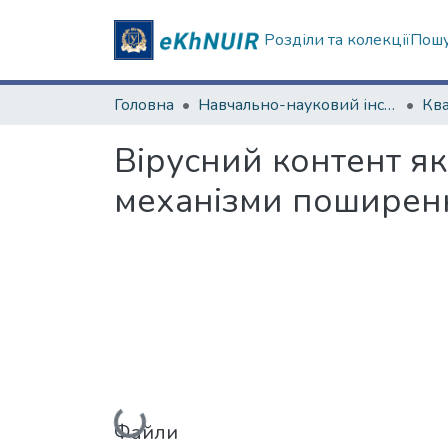
Розділи та колекції
Пошу
Головна
Навчально-науковий інститут соціології та медіакомунікацій
Вірусний контент я
механізми поширенн
Вантажиться...
Файли