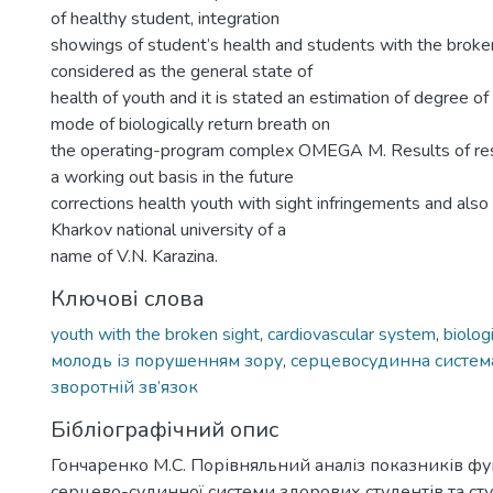
of healthy student, integration
showings of student’s health and students with the broken 
considered as the general state of
health of youth and it is stated an estimation of degree of 
mode of biologically return breath on
the operating-program complex OMEGA M. Results of rese
a working out basis in the future
corrections health youth with sight infringements and also 
Kharkov national university of a
name of V.N. Karazina.
Ключові слова
youth with the broken sight
,
cardiovascular system
,
biolog
молодь із порушенням зору
,
серцевосудинна систем
зворотній зв’язок
Бібліографічний опис
Гончаренко М.С. Порівняльний аналіз показників ф
серцево-судинної системи здорових студентів та сту