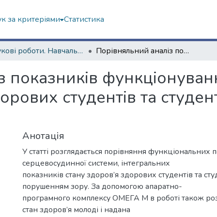
к за критеріями
Статистика
Наукові роботи. Навчально-науковий інститут філософії, культурології, політології
Порівняльний аналіз показників функціонування серцево-судинної системи здорових студентів та студентів із порушенням зору
з показників функціонуван
орових студентів та студен
Анотація
У статті розглядається порівняння функціональних 
серцевосудинної системи, інтегральних
показників стану здоров’я здорових студентів та студ
порушенням зору. За допомогою апаратно-
програмного комплексу ОМЕГА М в роботі також ро
стан здоров’я молоді і надана