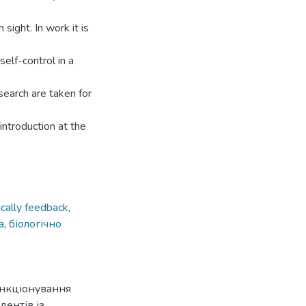
sight. In work it is
self-control in a
arch are taken for
introduction at the
ically feedback
,
а
,
біологічно
ункціонування
дентів із