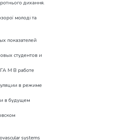
воротнього дихання.
зорої молоді та
ых показателей
овых студентов и
ГА М В работе
гуляции в режиме
ки в будущем
овском
diovascular systems