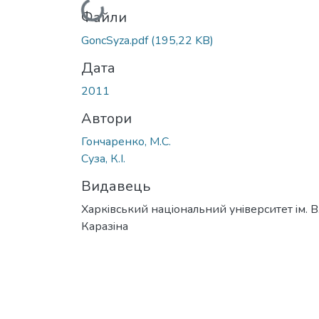
Вантажиться...
Файли
GoncSyza.pdf
(195,22 KB)
Дата
2011
Автори
Гончаренко, М.С.
Суза, К.І.
Видавець
Харкiвський нацiональний унiверситет iм. В
Каразiна