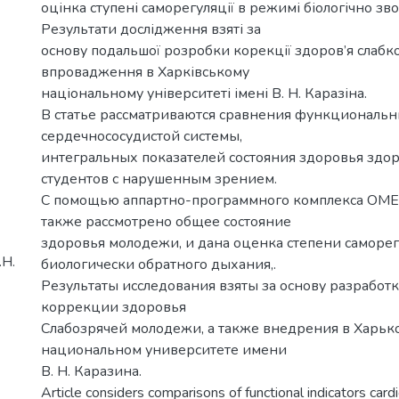
оцінка ступені саморегуляції в режимі біологічно з
Результати дослідження взяті за
основу подальшої розробки корекції здоров’я слабко
впровадження в Харківському
національному університеті імені В. Н. Каразіна.
В статье рассматриваются сравнения функциональн
сердечнососудистой системы,
интегральных показателей состояния здоровья здор
студентов с нарушенным зрением.
С помощью аппартно-программного комплекса ОМЕ
также рассмотрено общее состояние
здоровья молодежи, и дана оценка степени саморе
.Н.
биологически обратного дыхания,.
Результаты исследования взяты за основу разработ
коррекции здоровья
Слабозрячей молодежи, а также внедрения в Харьк
национальном университете имени
В. Н. Каразина.
Article considers comparisons of functional indicators car