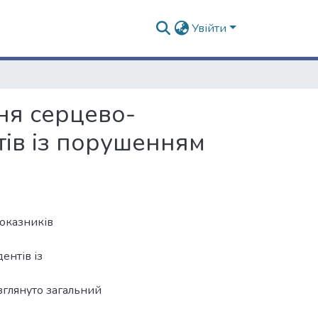
Увійти
ня серцево-
тів із порушенням
показників
ентів із
зглянуто загальний