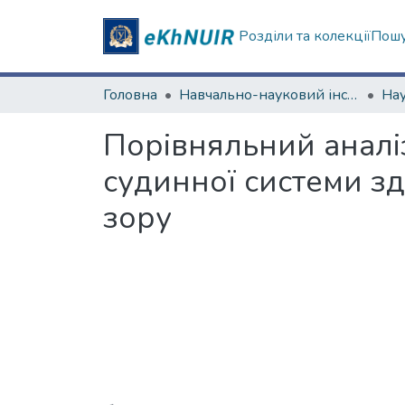
Розділи та колекції
Пошу
Головна
Навчально-науковий інститут філософії, культурології, політології
Порівняльний аналі
судинної системи зд
зору