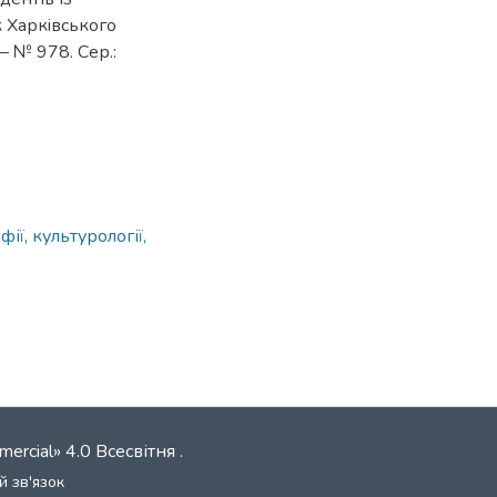
к Харкiвського
 – № 978. Сер.:
ії, культурології,
mercial» 4.0 Всесвітня
.
й зв'язок