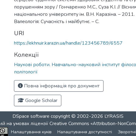
порушенням зору / Гончаренко М.С., Суза К.І. // Вiсни
нацiонального унiверситету iм. В.Н. Каразiна. – 2011.
Валеологія: Сучасність і майбутнє. – С.
URI
https://ekhnuir.karazin.ua/handle/123456789/6557
Колекції
Наукові роботи. Навчально-науковий інститут філософ
політології
Повна інформація про документ
Google Scholar
DSpace software
copyright © 2002-2026
LYRASIS
й на умовах ліцензії
Creative Commons «Attribution-NonCom
Налаштування куків
Налаштування доступності
Зворотні