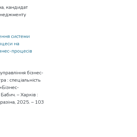
на, кандидат
енеджменту
ення системи
оцеси на
ізнес-процесів
управління бізнес-
ра : спеціальність
«Бізнес-
Бабич. – Харків :
разіна, 2025. – 103