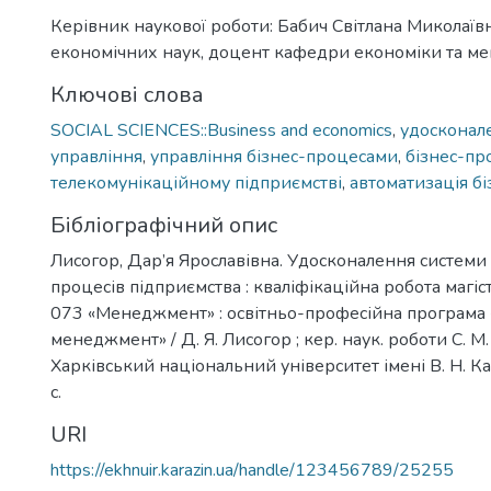
Керівник наукової роботи: Бабич Світлана Миколаїв
економічних наук, доцент кафедри економіки та м
Ключові слова
SOCIAL SCIENCES::Business and economics
,
удосконал
управління
,
управління бізнес-процесами
,
бізнес-пр
телекомунікаційному підприємстві
,
автоматизація б
Бібліографічний опис
Лисогор, Дар’я Ярославівна. Удосконалення системи 
процесів підприємства : кваліфікаційна робота магіст
073 «Менеджмент» : освітньо-професійна програма 
менеджмент» / Д. Я. Лисогор ; кер. наук. роботи С. М. 
Харківський національний університет імені В. Н. Ка
с.
URI
https://ekhnuir.karazin.ua/handle/123456789/25255