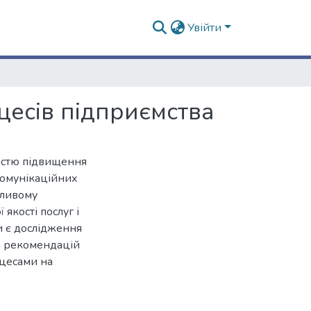
Увійти
цесів підприємства
істю підвищення
комунікаційних
нливому
якості послуг і
и є дослідження
ка рекомендацій
оцесами на