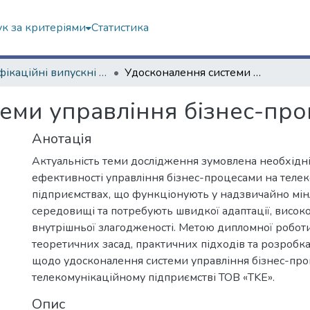
к за критеріями
Статистика
Кваліфікаційні випускні роботи магістрів. Економічний факультет
Удосконалення системи управління бізнес-процесів підприємства
еми управління бізнес-про
Анотація
Актуальність теми дослідження зумовлена необхідн
ефективності управління бізнес-процесами на теле
підприємствах, що функціонують у надзвичайно мі
середовищі та потребують швидкої адаптації, високої 
внутрішньої злагодженості. Метою дипломної робот
теоретичних засад, практичних підходів та розроб
щодо удосконалення системи управління бізнес-пр
телекомунікаційному підприємстві ТОВ «TKE».
Опис