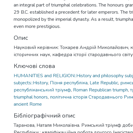
an integral part of triumphal celebrations. The honours gra
29 B.C. established a precedent for later emperors. The 
monopolized by the imperial dynasty. As a result, triump
even more prestigious.
Опис
Науковий керівник: Токарев Андрій Миколайович, 
історичних наук, кафедра історії стародавнього світу
Ключові слова
HUMANITIES and RELIGION::History and philosophy subje
subjects::History
,
Пізня республіка
,
Late Republic
,
римс
республіканський тріумф
,
Roman Republican triumph
,
т
triumphal honors
,
політична історія Стародавнього Ри
ancient Rome
Бібліографічний опис
Таранова, Наталя Миколаївна. Римський тріумф доби
Республіки : кваліфікаційна робота другого (магістер