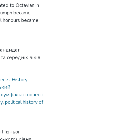
nted to Octavian in
triumph became
hal honours became
кандидат
 та середніх віків
cts::History
ький
ріумфальні почесті
,
му
,
political history of
 Пізньої
ського) рівня