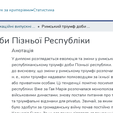
к за критеріями
Статистика
Кваліфікаційні випускні роботи магістрів. Історичний факультет
Римський тріумф доби Пізньої Республіки
би Пізньої Республіки
Анотація
У дипломі розглядається еволюція та зміни у римсь
республіканському тріумфі доби Пізньої республіки
до висновку, що зміни у римському тріумфі розпочалися
н. е., коли тріумфи надавали полководцям за їхньої в
або приватним особам. Ці тенденції помітно посилил
республіки. Вже за Гая Марія розпочалася монополіз
військовими династами, знову постали питання про тр
та тріумфальні відзнаки для privatus. Звичай, за як
було здобути за громадянську війну почав постійно 