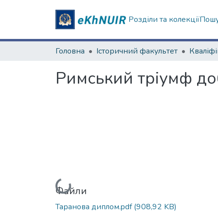
Розділи та колекції
Пошу
Головна
Історичний факультет
Римський тріумф до
Вантажиться...
Файли
Таранова диплом.pdf
(908,92 KB)