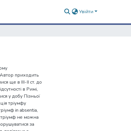
Увійти
кому
. Автор приходить
 ще в ІІІ-ІІ ст. до
ідсутності в Римі,
ися у добу Пізньої
ація тріумфу
іумф in absentia,
им тріумф не можна
порушуватися за