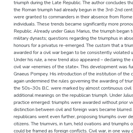
triumph during the Late Republic. The author concludes tha
the Roman triumph had already begun in the 3rd-2nd cent.
were granted to commanders in their absence from Rome 
individuals. These trends became significantly more prono
Republic. Already under Gaius Marius, the triumph began 
military dynasts; questions regarding the triumphus in abs
honours for a privatus re-emerged. The custom that a tri
awarded for a civil war began to be consistently violated u
Under his rule, a new trend also appeared – declaring the 
civil war «enemies of the state». This development was f
Gnaeus Pompey. His introduction of the institution of th
again undermined the rules governing the awarding of tri
the 50s–30s B.C. were marked by almost continuous civil
additional meanings on the republican triumph. Under Juli
practice emerged: triumphs were awarded without prior vic
distinction between civil and foreign wars became blurred.
republicans went even further, proposing triumphs over d
citizens. The triumvirs, in turn, held ovations and triumphs o
could be framed as foreign conflicts. Civil war, in one way