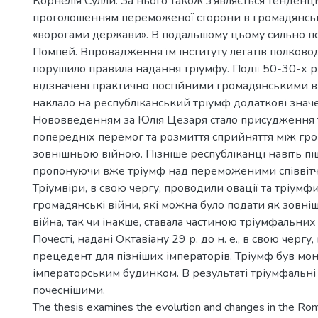
Корнелія Сулли. За нього також з’являється тенденція
проголошенням переможеної сторони в громадянськ
«ворогами держави». В подальшому цьому сильно п
Помпей. Впровадження їм інституту легатів полково
порушило правила надання тріумфу. Події 50-30-х рр.
відзначені практично постійними громадянськими в
наклало на республіканський тріумф додаткові знач
Нововведенням за Юлія Цезаря стало присудження 
попередніх перемог та розмиття сприйняття між гр
зовнішньою війною. Пізніше республіканці навіть пі
пропонуючи вже тріумф над переможеними співвіт
Тріумвіри, в свою чергу, проводили овації та тріумф
громадянські війни, які можна було подати як зовні
війна, так чи інакше, ставала частиною тріумфальних
Почесті, надані Октавіану 29 р. до н. е., в свою чергу
прецедент для пізніших імператорів. Тріумф був мо
імператорським будинком. В результаті тріумфальні 
почеснішими.
The thesis examines the evolution and changes in the Ro