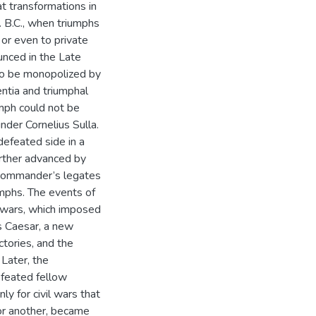
t transformations in
 B.C., when triumphs
or even to private
unced in the Late
to be monopolized by
entia and triumphal
umph could not be
nder Cornelius Sulla.
defeated side in a
urther advanced by
e commander’s legates
umphs. The events of
 wars, which imposed
us Caesar, a new
tories, and the
 Later, the
efeated fellow
nly for civil wars that
 or another, became