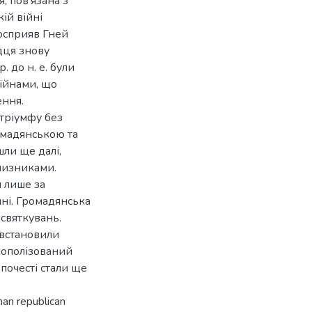
, пов’язана з
ій війні
осприяв Гней
дця знову
 до н. е. були
ійнами, що
ення.
тріумфу без
омадянською та
шли ще далі,
чизниками.
и лише за
шні. Громадянська
 святкувань.
, встановили
нополізований
почесті стали ще
man republican