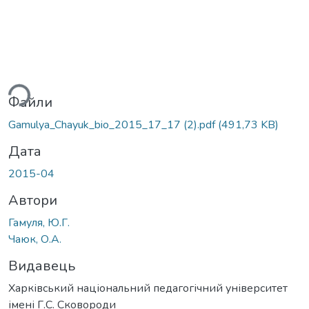
ться...
Файли
Gamulya_Chayuk_bio_2015_17_17 (2).pdf
(491,73 KB)
Дата
2015-04
Автори
Гамуля, Ю.Г.
Чаюк, О.А.
Видавець
Харківський національний педагогічний університет
імені Г.С. Сковороди