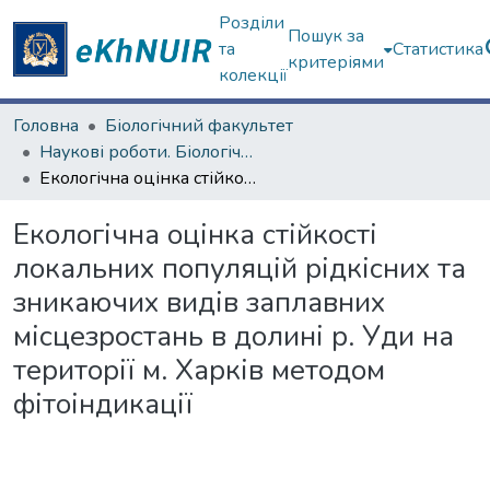
Розділи
Пошук за
та
Статистика
критеріями
колекції
Головна
Біологічний факультет
Наукові роботи. Біологічний факультет
Екологічна оцінка стійкості локальних популяцій рідкісних та зникаючих видів заплавних місцезростань в долині р. Уди на території м. Харків методом фітоіндикації
Екологічна оцінка стійкості
локальних популяцій рідкісних та
зникаючих видів заплавних
місцезростань в долині р. Уди на
території м. Харків методом
фітоіндикації