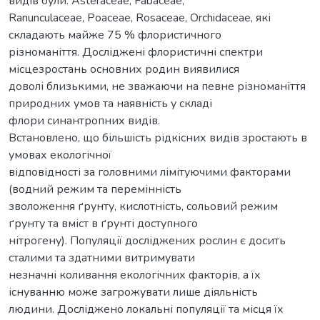
видів були: Asteraceae, Fabaceae,
Ranunculaceae, Poaceae, Rosaceae, Orchidaceae, які
складають майже 75 % флористичного
різноманіття. Досліджені флористичні спектри
місцезростань основних родин виявилися
доволі близькими, не зважаючи на певне різноманіття
природних умов та наявність у складі
флори синантропних видів.
Встановлено, що більшість рідкісних видів зростають в
умовах екологічної
відповідності за головними лімітуючими факторами
(водний режим та перемінність
зволоження ґрунту, кислотність, сольовий режим
ґрунту та вміст в ґрунті доступного
нітрогену). Популяції досліджених рослин є досить
сталими та здатними витримувати
незначні коливання екологічних факторів, а їх
існуванню може загрожувати лише діяльність
людини. Досліджено локальні популяції та місця їх