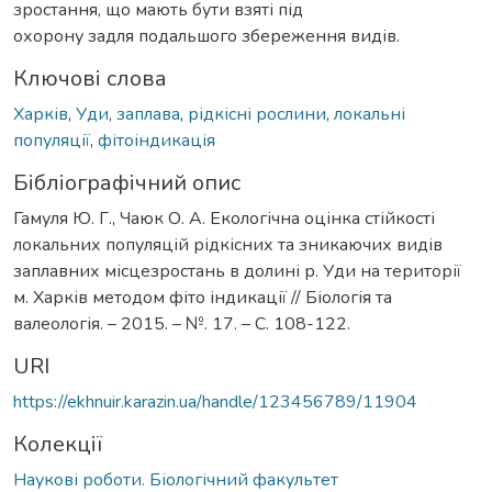
зростання, що мають бути взяті під
охорону задля подальшого збереження видів.
Ключові слова
Харків
,
Уди
,
заплава
,
рідкісні рослини
,
локальні
популяції
,
фітоіндикація
Бібліографічний опис
Гамуля Ю. Г., Чаюк О. А. Екологічна оцінка стійкості
локальних популяцій рідкісних та зникаючих видів
заплавних місцезростань в долині р. Уди на території
м. Харків методом фіто індикації // Біологія та
валеологія. – 2015. – №. 17. – С. 108-122.
URI
https://ekhnuir.karazin.ua/handle/123456789/11904
Колекції
Наукові роботи. Біологічний факультет