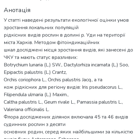
Анотація
У статті наведені результати екологічної оцінки умов
зростання локальних популяцій
рідкісних видів рослин в долині р. Уди на території
міста Харків. Методом фітоіндикаційних
шкал досліджені місця зростання видів, які занесені до
ЧКУ та мають статус вразливих:
Botrychium lunaria (L.) SW., Dactylorhiza incarnata (L.) Soo,
Epipactis palustris (L.) Crantz,
Orchis coriophora L., Orchis palustris Jacq., а та
кож рідкісних для регіону видів: Iris pseudacorus L.,
Filipendula ulmaria (L.) Maxim.,
Caltha palustris L., Geum rivale L., Parnassia palustris L.,
Valeriana officinalis L.
Флора досліджених ділянок включала 45 та 46 видів
судинних рослин з десяти
основних родин, серед яких найбільшими за кількістю