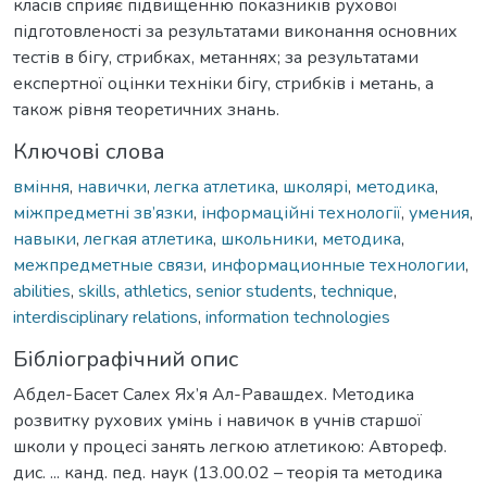
класів сприяє підвищенню показників рухової
підготовленості за результатами виконання основних
тестів в бігу, стрибках, метаннях; за результатами
експертної оцінки техніки бігу, стрибків і метань, а
також рівня теоретичних знань.
Ключові слова
вміння
,
навички
,
легка атлетика
,
школярі
,
методика
,
міжпредметні зв’язки
,
інформаційні технології
,
умения
,
навыки
,
легкая атлетика
,
школьники
,
методика
,
межпредметные связи
,
информационные технологии
,
abilities
,
skills
,
athletics
,
senior students
,
technique
,
interdisciplinary relations
,
information technologies
Бібліографічний опис
Абдел-Басет Салех Ях’я Ал-Равашдех. Методика
розвитку рухових умінь і навичок в учнів старшої
школи у процесі занять легкою атлетикою: Автореф.
дис. ... канд. пед. наук (13.00.02 – теорія та методика