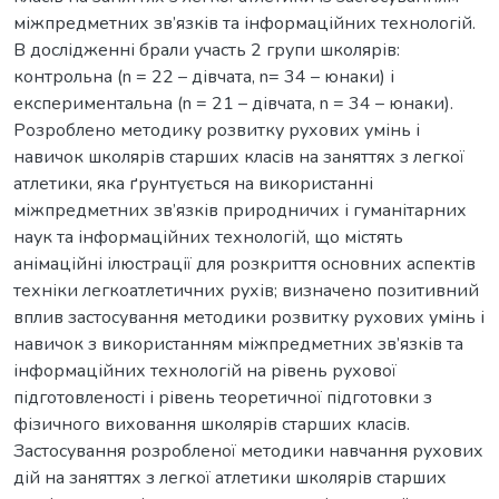
міжпредметних зв’язків та інформаційних технологій.
В дослідженні брали участь 2 групи школярів:
контрольна (n = 22 – дівчата, n= 34 – юнаки) і
експериментальна (n = 21 – дівчата, n = 34 – юнаки).
Розроблено методику розвитку рухових умінь і
навичок школярів старших класів на заняттях з легкої
атлетики, яка ґрунтується на використанні
міжпредметних зв’язків природничих і гуманітарних
наук та інформаційних технологій, що містять
анімаційні ілюстрації для розкриття основних аспектів
техніки легкоатлетичних рухів; визначено позитивний
вплив застосування методики розвитку рухових умінь і
навичок з використанням міжпредметних зв’язків та
інформаційних технологій на рівень рухової
підготовленості і рівень теоретичної підготовки з
фізичного виховання школярів старших класів.
Застосування розробленої методики навчання рухових
дій на заняттях з легкої атлетики школярів старших