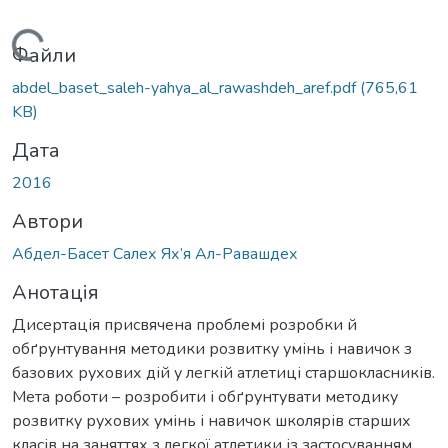
антажиться...
Файли
abdel_baset_saleh-yahya_al_rawashdeh_aref.pdf
(765,61
KB)
Дата
2016
Автори
Абдел-Басет Салех Ях’я Ал-Равашдех
Анотація
Дисертація присвячена проблемі розробки й
обґрунтування методики розвитку умінь і навичок з
базових рухових дій у легкій атлетиці старшокласників.
Мета роботи – розробити і обґрунтувати методику
розвитку рухових умінь і навичок школярів старших
класів на заняттях з легкої атлетики із застосуванням