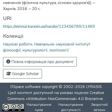
навчання (фізична культура, основи здоров’я)). –
Харків, 2016. – 20 с.
URI
https://ekhnuir.karazin.ua/handle/123456789/11469
Колекції
Наукові роботи. Навчально-науковий інститут
філософії, культурології, політології
Повна інформація про документ
Google Scholar
DSpace software
copyright © 2002-2026
LYRASIS
Цей контент доступний на умовах ліцензії
Creative
Commons «Attribution-NonCommercial» 4.0 Всесвітня
.
Налаштування
Налаштування
Зворотній
куків
доступності
зв'язок