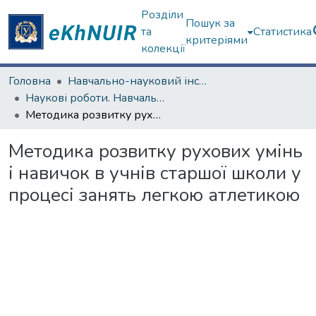
Розділи
Пошук за
та
Статистика
критеріями
колекції
Головна
Навчально-науковий інститут філософії, культурології, політології
Наукові роботи. Навчально-науковий інститут філософії, культурології, політології
Методика розвитку рухових умінь і навичок в учнів старшої школи у процесі занять легкою атлетикою
Методика розвитку рухових умінь
і навичок в учнів старшої школи у
процесі занять легкою атлетикою