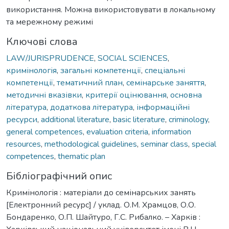
використання. Можна використовувати в локальному
та мережному режимі
Ключові слова
LAW/JURISPRUDENCE
,
SOCIAL SCIENCES
,
кримінологія
,
загальні компетенції
,
спеціальні
компетенції
,
тематичний план
,
семінарське заняття
,
методичні вказівки
,
критерії оцінювання
,
основна
література
,
додаткова література
,
інформаційні
ресурси
,
additional literature
,
basic literature
,
criminology
,
general competences
,
evaluation criteria
,
information
resources
,
methodological guidelines
,
seminar class
,
special
competences
,
thematic plan
Бібліографічний опис
Кримінологія : матеріали до семінарських занять
[Електронний ресурс] / уклад. О.М. Храмцов, О.О.
Бондаренко, О.П. Шайтуро, Г.С. Рибалко. – Харків :