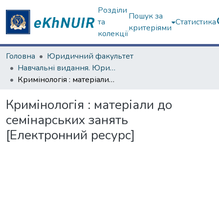
Розділи
Пошук за
та
Статистика
критеріями
колекції
Головна
Юридичний факультет
Навчальні видання. Юридичний факультет
Кримінологія : матеріали до семінарських занять [Електронний ресурс]
Кримінологія : матеріали до
семінарських занять
[Електронний ресурс]