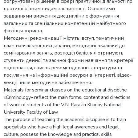
обґрунтовані рішення в сфері практичної діяльності по
протидії різним видам злочинності. Основними
завданнями вивчення дисципліни є формування
загальних та спеціальних компетенцій майбутнього
фахівця-юриста.
Методичні рекомендації містять: вступ, тематичний
план навчальної дисципліни, методичні вказівки до
семінарських занять, розподіл балів, які отримують
студенти денної та заочної форми навчання та критерії
оцінювання, список рекомендованої літератури та
посилання на інформаційні ресурси в Інтернеті, відео-
лекції, інше методичне забезпечення.
Materials for seminar classes on the educational discipline
«Criminology» reflect the main forms, content and directions
of work of students of the V.N. Karazin Kharkiv National
University Faculty of Law.
The purpose of teaching the academic discipline is to train
specialists who have a high legal awareness and legal
culture, possess the knowledge and practical skills