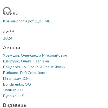
ься...
Файли
Кримінологія.pdf
(1,03 MB)
Дата
2024
Автори
Храмцов, Олександр Миколайович
Шайтуро, Ольга Павлівна
Бондаренко, Олексій Олексійович
Рибалко, Гліб Сергійович
Khramtsov, О.М.
Bondarenko, O.O.
Shaituro, O.P.
Rybalko, H.S.
Видавець