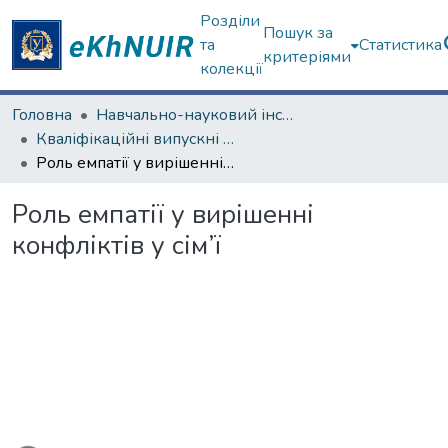
Розділи
Пошук за
та
Статистика
критеріями
колекції
Головна
Навчально-науковий інститут «Українська інженерно-педагогічна академія»
Кваліфікаційні випускні роботи магістрів. Навчально-науковий інститут «Українська інженерно-педагогічна академія»
Роль емпатії у вирішенні конфліктів у сім’ї
Роль емпатії у вирішенні
конфліктів у сім’ї