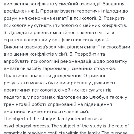
вирішення конфліктів у сімейній взаємодії. Завдання
дослідження: 1. Проаналізувати теоретичні підходи до
розуміння феномена емпатії в психології. 2. Розкрити
психологічну сутність і типологію сімейних конфліктів.
3. Дослідити рівень емпатійності членів сім’ї та їх
стратегії поведінки у конфліктних ситуаціях. 4.
Виявити взаємозв’язок між рівнем емпатії та способами
вирішення конфліктів у сім’ї. 5. Розробити та
апробувати психологічні рекомендації щодо розвитку
емпатії як засобу гармонізації сімейних стосунків.
Практичне значення дослідження: Отримані
результати можуть бути використані у діяльності
практичних психологів, сімейних консультантів,
педагогів, у програмах підготовки до шлюбу, а також у
тренінговій роботі, спрямованій на підвищення
емоційної компетентності членів сім’ї.
The object of the study is family interaction as a
psychological process. The subject of the study is the role of
empathy in resolving conflicts within the family. The purpose